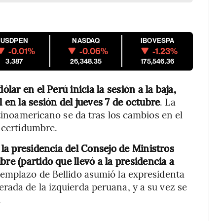
USDPEN
NASDAQ
IBOVESPA
-0.01%
-0.06%
-1.23%
3.387
26,348.35
175,546.36
ólar en el Perú inicia la sesión a la baja,
 en la sesión del jueves 7 de octubre
. La
atinoamericano se da tras los cambios en el
incertidumbre.
 la presidencia del Consejo de Ministros
re (partido que llevó a la presidencia a
eemplazo de Bellido asumió la expresidenta
ada de la izquierda peruana, y a su vez se
.