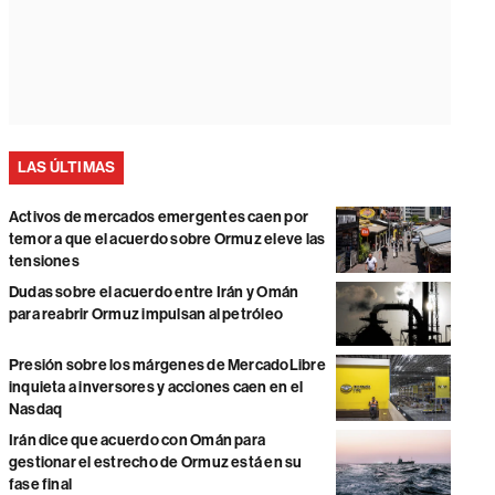
LAS ÚLTIMAS
Activos de mercados emergentes caen por
temor a que el acuerdo sobre Ormuz eleve las
tensiones
Dudas sobre el acuerdo entre Irán y Omán
para reabrir Ormuz impulsan al petróleo
Presión sobre los márgenes de MercadoLibre
inquieta a inversores y acciones caen en el
Nasdaq
Irán dice que acuerdo con Omán para
gestionar el estrecho de Ormuz está en su
fase final