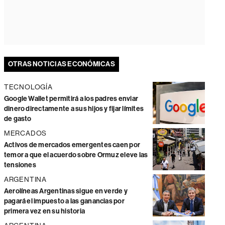
OTRAS NOTICIAS ECONÓMICAS
TECNOLOGÍA
Google Wallet permitirá a los padres enviar
dinero directamente a sus hijos y fijar límites
de gasto
MERCADOS
Activos de mercados emergentes caen por
temor a que el acuerdo sobre Ormuz eleve las
tensiones
ARGENTINA
Aerolíneas Argentinas sigue en verde y
pagará el impuesto a las ganancias por
primera vez en su historia