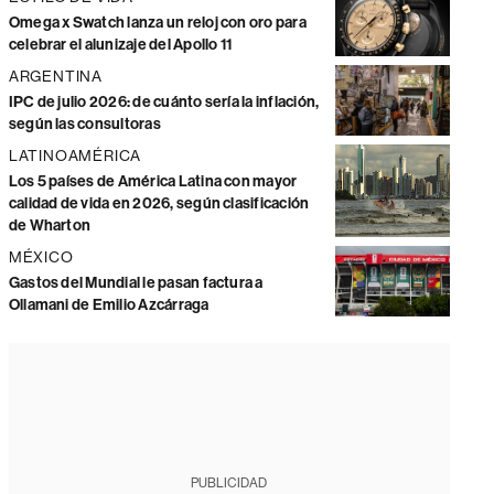
Omega x Swatch lanza un reloj con oro para
celebrar el alunizaje del Apollo 11
ARGENTINA
IPC de julio 2026: de cuánto sería la inflación,
según las consultoras
LATINOAMÉRICA
Los 5 países de América Latina con mayor
calidad de vida en 2026, según clasificación
de Wharton
MÉXICO
Gastos del Mundial le pasan factura a
Ollamani de Emilio Azcárraga
PUBLICIDAD