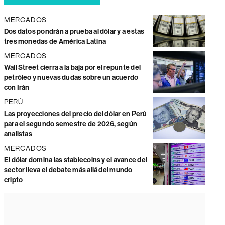
MERCADOS
Dos datos pondrán a prueba al dólar y a estas
tres monedas de América Latina
MERCADOS
Wall Street cierra a la baja por el repunte del
petróleo y nuevas dudas sobre un acuerdo
con Irán
PERÚ
Las proyecciones del precio del dólar en Perú
para el segundo semestre de 2026, según
analistas
MERCADOS
El dólar domina las stablecoins y el avance del
sector lleva el debate más allá del mundo
cripto