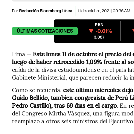
Por
Redacción Bloomberg Línea
11 de octubre, 2021 | 09:36 AM
PEN
-0.01%
ÚLTIMAS
COTIZACIONES
3.387
Lima —
Este lunes 11 de octubre el precio del d
luego de haber retrocedido 1,09% frente al sol
caída de la divisa estadounidense en el país l
Gabinete Ministerial, que parecen reducir la 
Como se recuerda,
este último miércoles dejó
Guido Bellido, también congresista de Perú Lib
Pedro Castillo), tras 69 días en el cargo
. En r
del Congreso Mirtha Vásquez, una figura moder
reemplazó a otros seis ministros del Ejecutivo