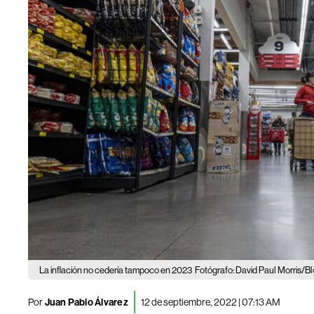
La inflación no cedería tampoco en 2023
Fotógrafo: David Paul Morris/
Por
Juan Pablo Álvarez
12 de septiembre, 2022 | 07:13 AM