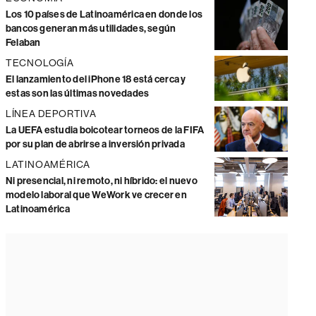
Los 10 países de Latinoamérica en donde los
bancos generan más utilidades, según
Felaban
TECNOLOGÍA
El lanzamiento del iPhone 18 está cerca y
estas son las últimas novedades
LÍNEA DEPORTIVA
La UEFA estudia boicotear torneos de la FIFA
por su plan de abrirse a inversión privada
LATINOAMÉRICA
Ni presencial, ni remoto, ni híbrido: el nuevo
modelo laboral que WeWork ve crecer en
Latinoamérica