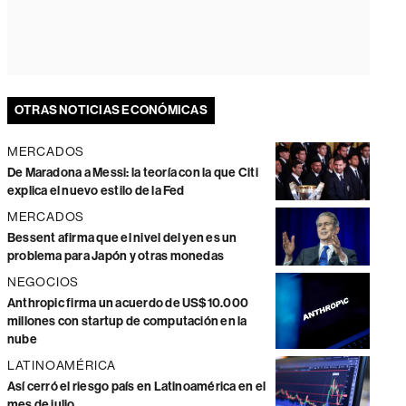
OTRAS NOTICIAS ECONÓMICAS
MERCADOS
De Maradona a Messi: la teoría con la que Citi
explica el nuevo estilo de la Fed
MERCADOS
Bessent afirma que el nivel del yen es un
problema para Japón y otras monedas
NEGOCIOS
Anthropic firma un acuerdo de US$10.000
millones con startup de computación en la
nube
LATINOAMÉRICA
Así cerró el riesgo país en Latinoamérica en el
mes de julio