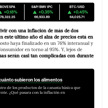
IBOVESPA
S&P/BMV IPC
BTC/USD
+0.18%
+0.35%
+0.45%
178,322.25
66,933.89
64,025.71
vir con una inflación de más de dos
n este último año el alza de precios está en
gosto haya finalizado en un 76% interanual y
Consumidor en torno al 95%. Y, lejos de
osas serán casi tan complicadas con durante
cuánto subieron los alimentos
ntro de los productos de la canasta básica que
e. ¿Qué pasara con la inflación en