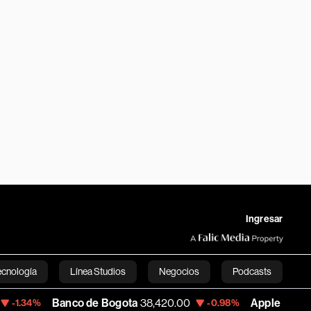
Ingresar
ecnología
Línea Studios
Negocios
Podcasts
Banco de Bogota
38,420.00
Apple
308.25
-0.98%
+1.64%
English