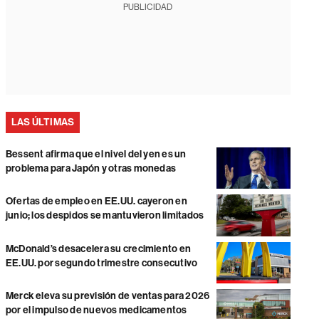
PUBLICIDAD
LAS ÚLTIMAS
Bessent afirma que el nivel del yen es un
problema para Japón y otras monedas
Ofertas de empleo en EE.UU. cayeron en
junio; los despidos se mantuvieron limitados
McDonald’s desacelera su crecimiento en
EE.UU. por segundo trimestre consecutivo
Merck eleva su previsión de ventas para 2026
por el impulso de nuevos medicamentos