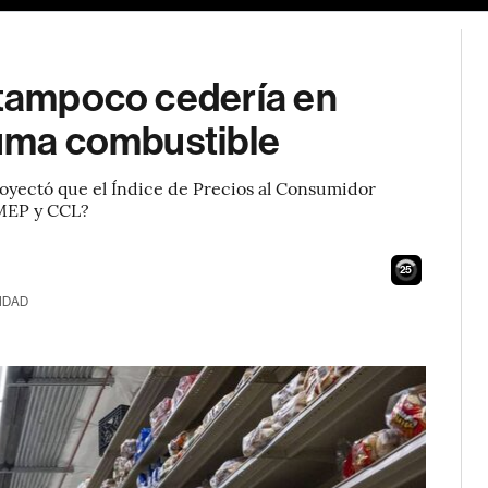
a tampoco cedería en
suma combustible
oyectó que el Índice de Precios al Consumidor
 MEP y CCL?
24
IDAD