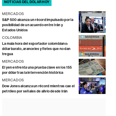
NOTICIAS DEL DÓLAR HOY
MERCADOS
S&P 500 alcanza un récord impulsado por la
posibilidad de un acuerdo entre Irán y
Estados Unidos
COLOMBIA
La mala hora del exportador colombiano:
dólar barato, aranceles y fletes que no dan
tregua
MERCADOS
El yen enfrenta una prueba clave en los 155
por dólar tras la intervención histórica
MERCADOS
Dow Jones alcanza un récord mientras cae el
petróleo por señales de alivio desde Irán