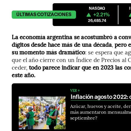
NASDAQ
+2.21%
ÚLTIMAS
COTIZACIONES
26,485.74
La economía argentina se acostumbró a convi
dígitos desde hace más de una década
,
pero e
su momento más dramático
: se espera que a
que el año cierre con un Índice de Precios al 
ceder,
todo parece indicar que en 2023 las c
este año.
VER +
Inflación agosto 2022: 
Azúcar, huevos y aceite, de
más aumentaron mensualment
septiembre?