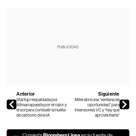
PUBLICIDAD
Anterior
Siguiente
Startup respaldada por
Milei abre una “ventana de
Altman apuesta por el calor y
oportunidad” para
el sol para combatir la huella
inversiones VC y “hay que
de carbono de la IA
aprovecharla”
Convierta
Bloomberg Línea
en su fuente de