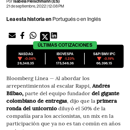
Por
Isabela Fleischmann (ES)
21 de septiembre, 2022 | 12:08 PM
Lea esta historia en
Portugués
o en
Inglés
ÚLTIMAS
COTIZACIONES
NASDAQ
IBOVESPA
S&P/BMV IPC
-0.06%
-1.23%
-0.19%
26,348.35
175,546.36
66,396.15
Bloomberg Línea — Al abordar los
arrepentimientos al escalar Rappi,
Andrés
Bilbao,
parte del equipo fundador
del gigante
colombiano de entregas
, dijo que la
primera
ronda del unicornio
diluyó el 50% de la
compañía para los accionistas, un mix en la
participación que ya no es tan común en años