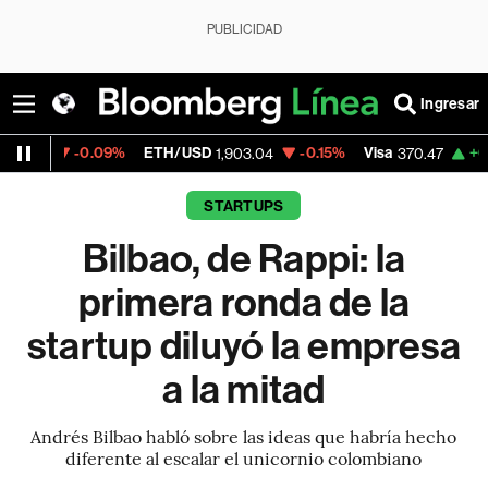
PUBLICIDAD
Ingresar
0.09%
ETH/USD
-0.15%
Visa
+0.52%
Merc
1,903.04
370.47
STARTUPS
Bilbao, de Rappi: la
primera ronda de la
startup diluyó la empresa
a la mitad
Andrés Bilbao habló sobre las ideas que habría hecho
diferente al escalar el unicornio colombiano