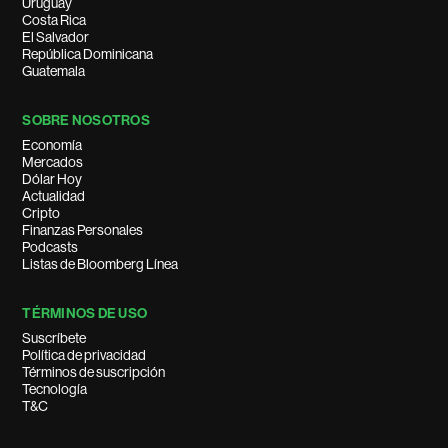
Uruguay
Costa Rica
El Salvador
República Dominicana
Guatemala
SOBRE NOSOTROS
Economía
Mercados
Dólar Hoy
Actualidad
Cripto
Finanzas Personales
Podcasts
Listas de Bloomberg Línea
TÉRMINOS DE USO
Suscríbete
Política de privacidad
Términos de suscripción
Tecnología
T&C