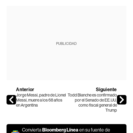
PUBLICIDAD
Anterior
Siguiente
Jorge Messi, padre de Lionel
Todd Blanche es confirmado
Messi, muere a los 68 años
por el Senado de EE.UU.
en Argentina
como fiscal general de
Trump
Convierta
Bloomberg Línea
en su fuente de