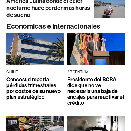
América Latina donde el calor
nocturno hace perder más horas
de sueño
Económicas e internacionales
CHILE
ARGENTINA
Cencosud reporta
Presidente del BCRA
pérdidas trimestrales
dice que no ve
por costos de su nuevo
necesaria una baja de
plan estratégico
encajes para reactivar el
crédito