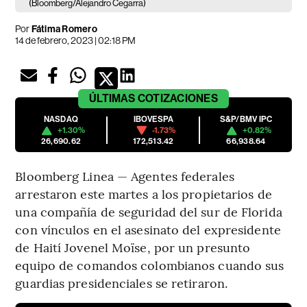
(Bloomberg/Alejandro Cegarra)
Por
Fátima Romero
14 de febrero, 2023 | 02:18 PM
ÚLTIMAS
COTIZACIONES
NASDAQ
IBOVESPA
S&P/BMV IPC
+1.30%
-1.73%
+0.82%
26,690.62
172,513.42
66,938.64
Bloomberg Linea — Agentes federales
arrestaron este martes a los propietarios de
una compañía de seguridad del sur de Florida
con vínculos en el asesinato del expresidente
de Haití Jovenel Moïse, por un presunto
equipo de comandos colombianos cuando sus
guardias presidenciales se retiraron.