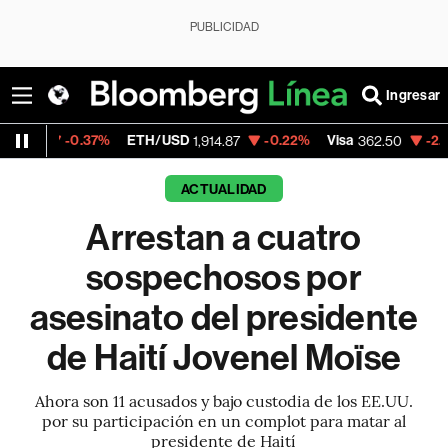
PUBLICIDAD
Ingresar
.37%
ETH/USD
-0.22%
Visa
-2.15%
Mercad
1,914.87
362.50
ACTUALIDAD
Arrestan a cuatro
sospechosos por
asesinato del presidente
de Haití Jovenel Moïse
Ahora son 11 acusados y bajo custodia de los EE.UU.
por su participación en un complot para matar al
presidente de Haití