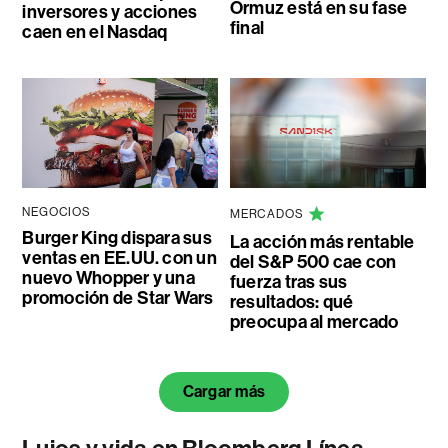
Ormuz está en su fase
inversores y acciones
final
caen en el Nasdaq
NEGOCIOS
MERCADOS
Burger King dispara sus
La acción más rentable
ventas en EE.UU. con un
del S&P 500 cae con
nuevo Whopper y una
fuerza tras sus
promoción de Star Wars
resultados: qué
preocupa al mercado
Cargar más