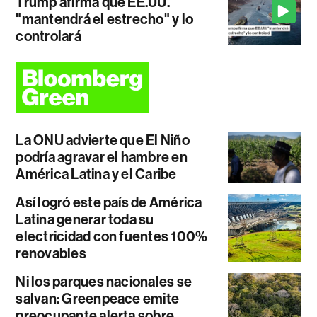
Trump afirma que EE.UU.
"mantendrá el estrecho" y lo
controlará
La ONU advierte que El Niño
podría agravar el hambre en
América Latina y el Caribe
Así logró este país de América
Latina generar toda su
electricidad con fuentes 100%
renovables
Ni los parques nacionales se
salvan: Greenpeace emite
preocupante alerta sobre