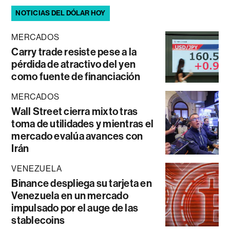
NOTICIAS DEL DÓLAR HOY
MERCADOS
Carry trade resiste pese a la
pérdida de atractivo del yen
como fuente de financiación
MERCADOS
Wall Street cierra mixto tras
toma de utilidades y mientras el
mercado evalúa avances con
Irán
VENEZUELA
Binance despliega su tarjeta en
Venezuela en un mercado
impulsado por el auge de las
stablecoins