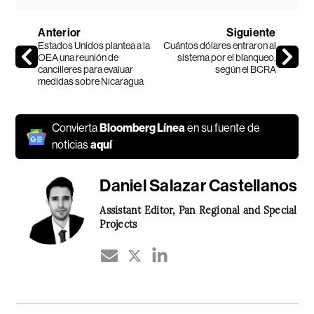
Anterior
Siguiente
Estados Unidos plantea a la
Cuántos dólares entraron al
OEA una reunión de
sistema por el blanqueo,
cancilleres para evaluar
según el BCRA
medidas sobre Nicaragua
Convierta
Bloomberg Línea
en su fuente de
noticias
aquí
Daniel Salazar Castellanos
Assistant Editor, Pan Regional and Special
Projects