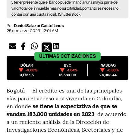
y tener presente que el banco puede financiar una mayor parte del
valor total del inmueble más no su totalidad, por tanto es necesario
contar con una cuota inicial.
(Shutterstock)
Por
Daniel Salazar Castellanos
25 de marzo, 2023 | 12:01 AM
ÚLTIMAS
COTIZACIONES
DÓLAR
BVC
NASDAQ
-0.63%
-1.64%
-0.83%
3,175.95
15,580.00
26,363.44
Bogotá — El crédito es una de las principales
vías para el acceso a la vivienda en Colombia,
en donde
se tiene la expectativa de que se
vendan 183.000 unidades en 2023
, de acuerdo
a un reciente análisis de la Dirección de
Investigaciones Económicas, Sectoriales y de