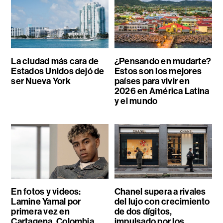
La ciudad más cara de
¿Pensando en mudarte?
Estados Unidos dejó de
Estos son los mejores
ser Nueva York
países para vivir en
2026 en América Latina
y el mundo
En fotos y videos:
Chanel supera a rivales
Lamine Yamal por
del lujo con crecimiento
primera vez en
de dos dígitos,
Cartagena, Colombia
impulsado por los