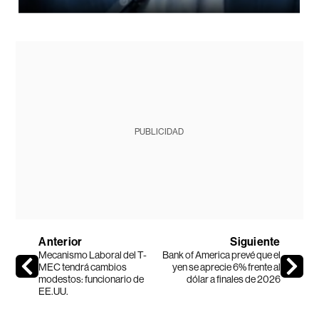
PUBLICIDAD
Anterior
Siguiente
Mecanismo Laboral del T-
Bank of America prevé que el
MEC tendrá cambios
yen se aprecie 6% frente al
modestos: funcionario de
dólar a finales de 2026
EE.UU.