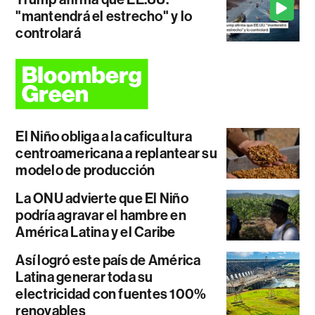
"mantendrá el estrecho" y lo
controlará
El Niño obliga a la caficultura
centroamericana a replantear su
modelo de producción
La ONU advierte que El Niño
podría agravar el hambre en
América Latina y el Caribe
Así logró este país de América
Latina generar toda su
electricidad con fuentes 100%
renovables