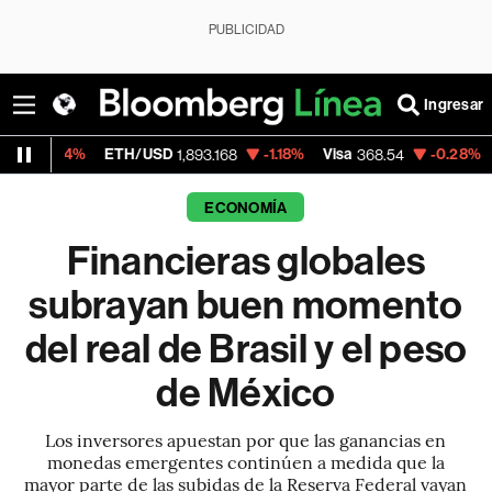
PUBLICIDAD
Ingresar
ETH/USD
-1.18%
Visa
-0.28%
MercadoLibre
1,893.168
368.54
ECONOMÍA
Financieras globales
subrayan buen momento
del real de Brasil y el peso
de México
Los inversores apuestan por que las ganancias en
monedas emergentes continúen a medida que la
mayor parte de las subidas de la Reserva Federal vayan