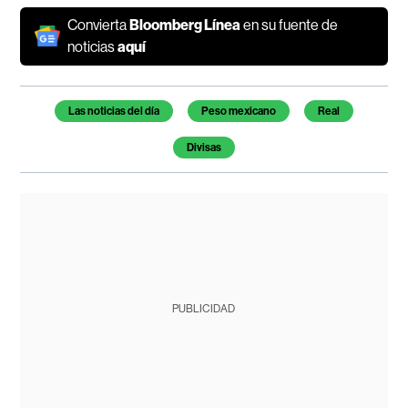
Convierta
Bloomberg Línea
en su fuente de
noticias
aquí
Temas de este artículo
Las noticias del día
Peso mexicano
Real
Divisas
PUBLICIDAD