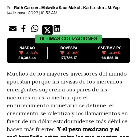
Por
Ruth Carson - Malavika Kaur Makol - Karl Lester - M. Yap
14 de mayo, 2023 | 10:53 AM
ÚLTIMAS
COTIZACIONES
NASDAQ
IBOVESPA
S&P/BMV IPC
-0.83%
-0.09%
-0.46%
26,363.44
177,726.17
66,525.18
Muchos de los mayores inversores del mundo
apuestan porque las divisas de los mercados
emergentes superen a sus pares de las
naciones ricas, a medida que el
endurecimiento monetario se detiene, el
crecimiento se ralentiza y los llamamientos en
favor de un dólar estadounidense más débil se
hacen más fuertes.
Y el peso mexicano y el
real brasileño están entre las que cuentan con