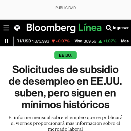
PUBLICIDAD
Ingresar
/USD
-0.07%
Visa
+1.07%
MercadoLibre
1,873.993
369.59
1,
EE.UU.
Solicitudes de subsidio
de desempleo en EE.UU.
suben, pero siguen en
mínimos históricos
El informe mensual sobre el empleo que se publicará
el viernes proporcionará más información sobre el
mercado laboral