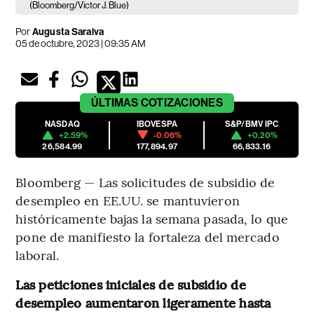
(Bloomberg/Victor J. Blue)
Por
Augusta Saraiva
05 de octubre, 2023 | 09:35 AM
ÚLTIMAS
COTIZACIONES
NASDAQ
IBOVESPA
S&P/BMV IPC
+2.59%
-0.06%
+0.20%
26,584.99
177,894.97
66,833.16
Bloomberg — Las solicitudes de subsidio de
desempleo en EE.UU. se mantuvieron
históricamente bajas la semana pasada, lo que
pone de manifiesto la fortaleza del mercado
laboral.
Las peticiones iniciales de subsidio de
desempleo aumentaron ligeramente hasta