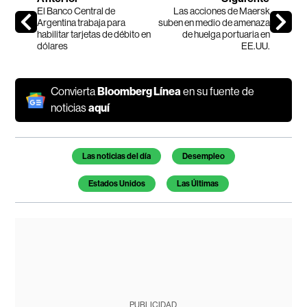
El Banco Central de
Las acciones de Maersk
Argentina trabaja para
suben en medio de amenaza
habilitar tarjetas de débito en
de huelga portuaria en
dólares
EE.UU.
Convierta
Bloomberg Línea
en su fuente de
noticias
aquí
Temas de este artículo
Las noticias del día
Desempleo
Estados Unidos
Las Últimas
PUBLICIDAD