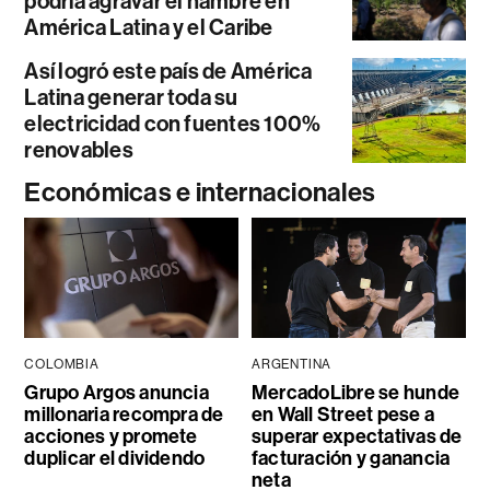
podría agravar el hambre en
América Latina y el Caribe
Así logró este país de América
Latina generar toda su
electricidad con fuentes 100%
renovables
Económicas e internacionales
COLOMBIA
ARGENTINA
Grupo Argos anuncia
MercadoLibre se hunde
millonaria recompra de
en Wall Street pese a
acciones y promete
superar expectativas de
duplicar el dividendo
facturación y ganancia
neta