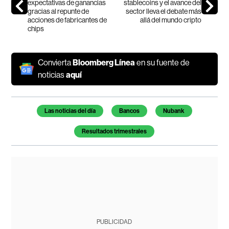
expectativas de ganancias
stablecoins y el avance del
gracias al repunte de
sector lleva el debate más
acciones de fabricantes de
allá del mundo cripto
chips
Convierta
Bloomberg Línea
en su fuente de
noticias
aquí
Temas de este artículo
Las noticias del día
Bancos
Nubank
Resultados trimestrales
PUBLICIDAD