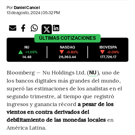
Por
Daniel Cancel
13 de agosto, 2024 | 05:32 PM
ÚLTIMAS
COTIZACIONES
NU
NASDAQ
IBOVESPA
+1.05%
-0.83%
-0.09%
14.48
26,363.44
177,726.17
Bloomberg — Nu Holdings Ltd. (
), uno de
NU
los bancos digitales más grandes del mundo,
superó las estimaciones de los analistas en el
segundo trimestre, al tiempo que registró
ingresos y ganancia récord
a pesar de los
vientos en contra derivados del
debilitamiento de las monedas locales
en
América Latina.