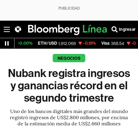
PUBLICIDAD
Ingresar
.00%
ETH/USD
-0.19%
Visa
-0.28%
Merc
1,912.068
368.54
NEGOCIOS
Nubank registra ingresos
y ganancias récord en el
segundo trimestre
Uno de los bancos digitales más grandes del mundo
registró ingresos de US$2.800 millones, por encima
de la estimación media de US$2.660 millones