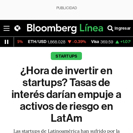
PUBLICIDAD
Ingresar
ETH/USD
-0.39%
Visa
+1.07%
MercadoLibr
1,868.028
369.59
STARTUPS
¿Hora de invertir en
startups? Tasas de
interés darían empuje a
activos de riesgo en
LatAm
Las startups de Latinoamérica han sufrido por la