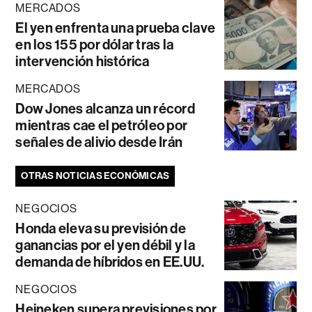
MERCADOS
El yen enfrenta una prueba clave
en los 155 por dólar tras la
intervención histórica
MERCADOS
Dow Jones alcanza un récord
mientras cae el petróleo por
señales de alivio desde Irán
OTRAS NOTICIAS ECONÓMICAS
NEGOCIOS
Honda eleva su previsión de
ganancias por el yen débil y la
demanda de híbridos en EE.UU.
NEGOCIOS
Heineken supera previsiones por