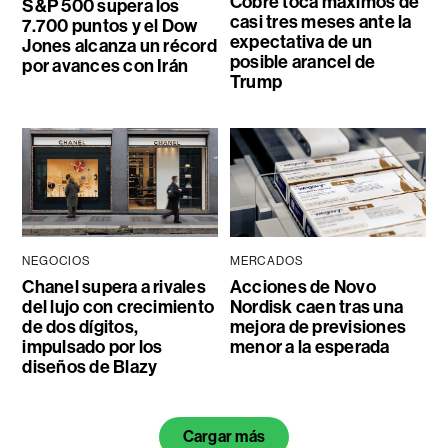
Cobre toca máximos de
S&P 500 supera los
casi tres meses ante la
7.700 puntos y el Dow
expectativa de un
Jones alcanza un récord
posible arancel de
por avances con Irán
Trump
NEGOCIOS
MERCADOS
Chanel supera a rivales
Acciones de Novo
del lujo con crecimiento
Nordisk caen tras una
de dos dígitos,
mejora de previsiones
impulsado por los
menor a la esperada
diseños de Blazy
Cargar más