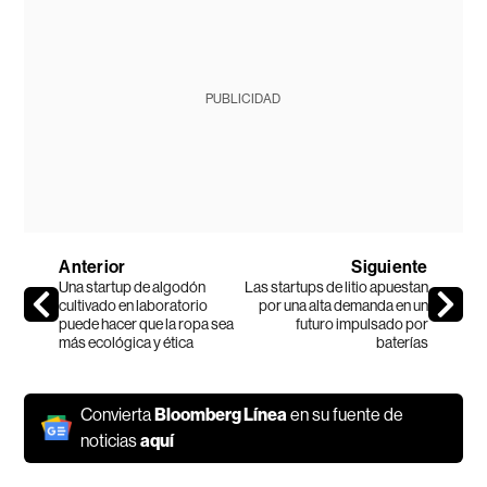
PUBLICIDAD
Anterior
Siguiente
Una startup de algodón
Las startups de litio apuestan
cultivado en laboratorio
por una alta demanda en un
puede hacer que la ropa sea
futuro impulsado por
más ecológica y ética
baterías
Convierta
Bloomberg Línea
en su fuente de
noticias
aquí