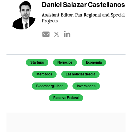
Daniel Salazar Castellanos
Assistant Editor, Pan Regional and Special
Projects
Temas de este artículo
Startups
Negocios
Economía
Mercados
Las noticias del día
Bloomberg Línea
Inversiones
Reserva Federal