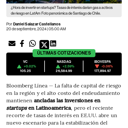
¿Hora de invertir en startups? Tasas de interés darían gas a activos
de riesgo en LatAm
Foto panorámica de Santiago de Chile.
Por
Daniel Salazar Castellanos
20 de septiembre, 2024 | 05:00 AM
ÚLTIMAS
COTIZACIONES
VC
NASDAQ
IBOVESPA
+0.02%
+2.59%
-0.06%
105.25
26,584.99
177,894.97
Bloomberg Línea — La falta de capital de riesgo
en la región y el alto costo del endeudamiento
mantienen
ancladas las inversiones en
startups
en Latinoamérica
, pero el reciente
recorte de tasas de interés en EE.UU. abre un
nuevo escenario para la estabilización del