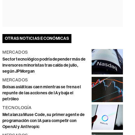
OTRAS NOTICIAS ECONÓMICAS
MERCADOS
Sector tecnológico podría depender más de
inversores minoristas tras caída de julio,
según JPMorgan
MERCADOS
Bolsas asiáticas caen mientras se frena el
repunte de las acciones de IA y baja el
petróleo
TECNOLOGÍA
Meta lanza Muse Code, su primer agente de
programación con IA para competir con
OpenAI y Anthropic