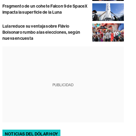
Fragmento de un cohete Falcon 9 de SpaceX
impacta la superficie de la Luna
Lula reduce su ventaja sobre Flávio
Bolsonaro rumbo a las elecciones, según
nueva encuesta
PUBLICIDAD
NOTICIAS DEL DÓLAR HOY