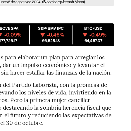
lunes 5 de agosto de 2024.
(Bloomberg/Jeenah Moon)
IBOVESPA
S&P/BMV IPC
BTC/USD
-0.09%
-0.46%
-0.49%
177,726.17
66,525.18
64,467.37
 para elaborar un plan para arreglar los
, dar un impulso económico y levantar el
sin hacer estallar las finanzas de la nación.
 del Partido Laborista, con la promesa de
evando los niveles de vida, invirtiendo en la
cos. Pero la primera mujer canciller
o destacando la sombría herencia fiscal que
 el futuro y reduciendo las expectativas de
el 30 de octubre.