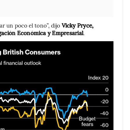
ar un poco el tono”, dijo
Vicky Pryce,
igación Económica y Empresarial
.