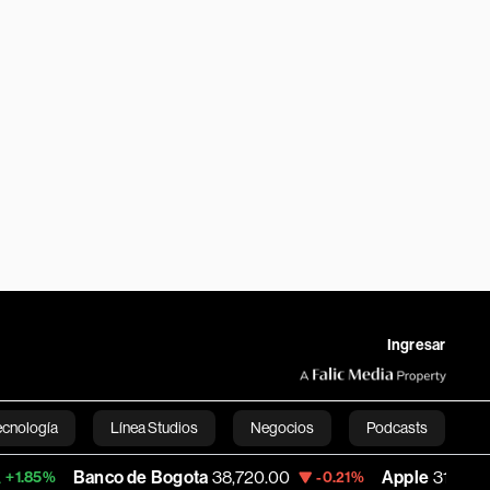
Ingresar
ecnología
Línea Studios
Negocios
Podcasts
Banco de Bogota
38,720.00
Apple
310.94
-0.21%
+0.55%
English