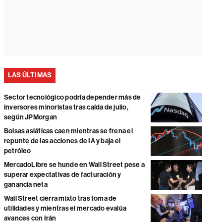
LAS ÚLTIMAS
Sector tecnológico podría depender más de
inversores minoristas tras caída de julio,
según JPMorgan
Bolsas asiáticas caen mientras se frena el
repunte de las acciones de IA y baja el
petróleo
MercadoLibre se hunde en Wall Street pese a
superar expectativas de facturación y
ganancia neta
Wall Street cierra mixto tras toma de
utilidades y mientras el mercado evalúa
avances con Irán