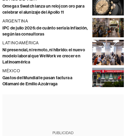
Omega x Swatch lanza un reloj con oro para
celebrar el alunizaje del Apollo 11
ARGENTINA
IPC de julio 2026: de cuánto sería la inflación,
según las consultoras
LATINOAMÉRICA
Ni presencial, ni remoto, ni híbrido: el nuevo
modelo laboral que WeWork ve crecer en
Latinoamérica
MÉXICO
Gastos del Mundial le pasan factura a
Ollamani de Emilio Azcárraga
PUBLICIDAD