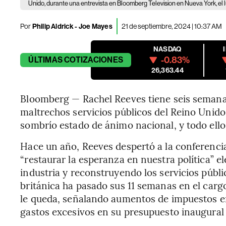
Unido, durante una entrevista en Bloomberg Television en Nueva York, el 
Por
Philip Aldrick - Joe Mayes
21 de septiembre, 2024 | 10:37 AM
NASDAQ
-0.83%
ÚLTIMAS
COTIZACIONES
26,363.44
Bloomberg — Rachel Reeves tiene seis semanas
maltrechos servicios públicos del Reino Unido
sombrío estado de ánimo nacional, y todo ello 
Hace un año, Reeves despertó a la conferencia
“restaurar la esperanza en nuestra política” el
industria y reconstruyendo los servicios públi
británica ha pasado sus 11 semanas en el carg
le queda, señalando aumentos de impuestos en
gastos excesivos en su presupuesto inaugural 