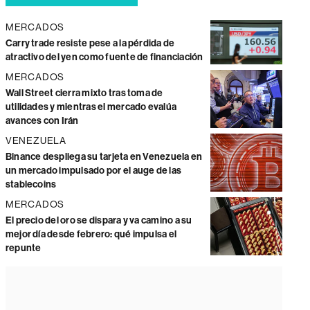
MERCADOS
Carry trade resiste pese a la pérdida de
atractivo del yen como fuente de financiación
MERCADOS
Wall Street cierra mixto tras toma de
utilidades y mientras el mercado evalúa
avances con Irán
VENEZUELA
Binance despliega su tarjeta en Venezuela en
un mercado impulsado por el auge de las
stablecoins
MERCADOS
El precio del oro se dispara y va camino a su
mejor día desde febrero: qué impulsa el
repunte