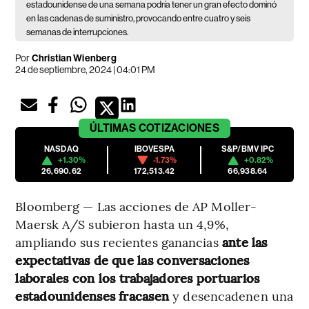
estadounidense de una semana podría tener un gran efecto dominó
en las cadenas de suministro, provocando entre cuatro y seis
semanas de interrupciones.
Por
Christian Wienberg
24 de septiembre, 2024 | 04:01 PM
ÚLTIMAS
COTIZACIONES
NASDAQ
IBOVESPA
S&P/BMV IPC
+1.30%
-1.73%
+0.82%
26,690.62
172,513.42
66,938.64
Bloomberg — Las acciones de AP Moller-
Maersk A/S subieron hasta un 4,9%,
ampliando sus recientes ganancias
ante las
expectativas de que las conversaciones
laborales con los trabajadores portuarios
estadounidenses fracasen
y desencadenen una