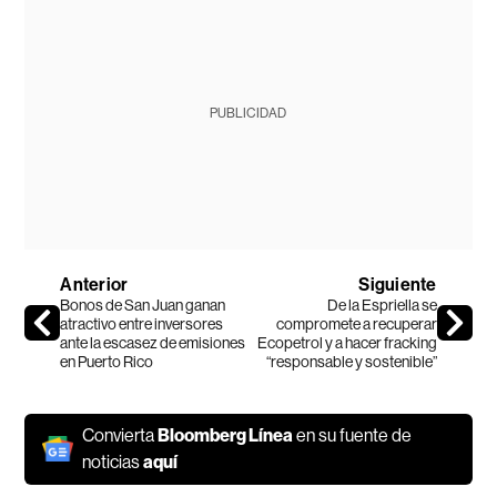
PUBLICIDAD
Anterior
Siguiente
Bonos de San Juan ganan
De la Espriella se
atractivo entre inversores
compromete a recuperar
ante la escasez de emisiones
Ecopetrol y a hacer fracking
en Puerto Rico
“responsable y sostenible”
Convierta
Bloomberg Línea
en su fuente de
noticias
aquí