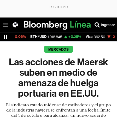
PUBLICIDAD
Ingresar
06%
ETH/USD
+0.25%
Visa
-2.15%
Mercad
1,918.845
362.50
MERCADOS
Las acciones de Maersk
suben en medio de
amenaza de huelga
portuaria en EE.UU.
El sindicato estadounidense de estibadores y el grupo
de la industria naviera se enfrentan a una fecha límite
del 1 de octubre para alcanzar un nuevo acuerdo