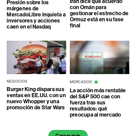
Irán dice que acuerdo
Presión sobre los
con Omán para
márgenes de
gestionar el estrecho de
MercadoLibre inquieta a
Ormuz está en su fase
inversores y acciones
final
caen en el Nasdaq
NEGOCIOS
MERCADOS
Burger King dispara sus
La acción más rentable
ventas en EE.UU. con un
del S&P 500 cae con
nuevo Whopper y una
fuerza tras sus
promoción de Star Wars
resultados: qué
preocupa al mercado
Cargar más