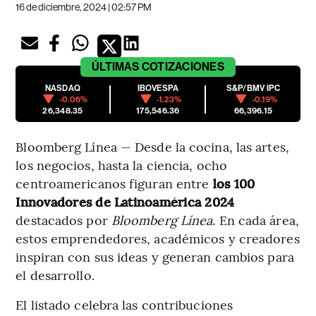
16 de diciembre, 2024 | 02:57 PM
ÚLTIMAS
COTIZACIONES
NASDAQ
IBOVESPA
S&P/BMV IPC
-0.06%
-1.23%
-0.19%
26,348.35
175,546.36
66,396.15
Bloomberg Línea — Desde la cocina, las artes,
los negocios, hasta la ciencia, ocho
centroamericanos figuran entre
los 100
Innovadores de Latinoamérica 2024
destacados por
Bloomberg Línea
. En cada área,
estos emprendedores, académicos y creadores
inspiran con sus ideas y generan cambios para
el desarrollo.
El listado celebra las contribuciones