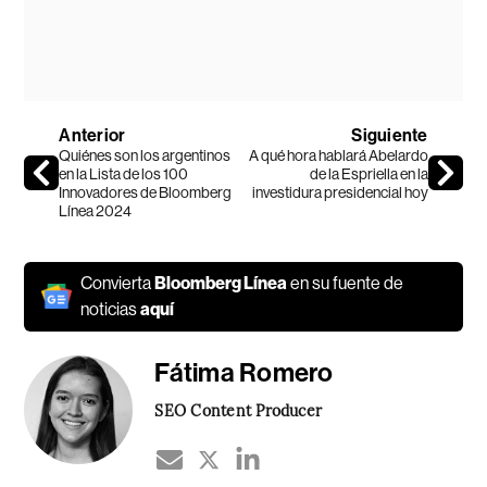
Anterior
Siguiente
Quiénes son los argentinos
A qué hora hablará Abelardo
en la Lista de los 100
de la Espriella en la
Innovadores de Bloomberg
investidura presidencial hoy
Línea 2024
Convierta
Bloomberg Línea
en su fuente de
noticias
aquí
Fátima Romero
SEO Content Producer