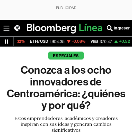
PUBLICIDAD
Ingresar
2%
ETH/USD
-0.08%
Visa
+0.52%
Mercado
1,904.35
370.47
ESPECIALES
Conozca a los ocho
innovadores de
Centroamérica: ¿quiénes
y por qué?
Estos emprendedores, académicos y creadores
inspiran con sus ideas y generan cambios
significativos