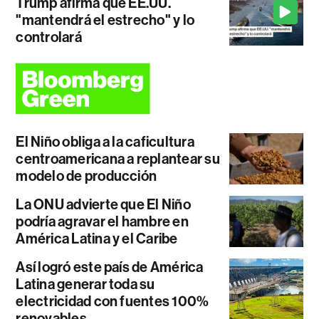
Trump afirma que EE.UU.
"mantendrá el estrecho" y lo
controlará
El Niño obliga a la caficultura
centroamericana a replantear su
modelo de producción
La ONU advierte que El Niño
podría agravar el hambre en
América Latina y el Caribe
Así logró este país de América
Latina generar toda su
electricidad con fuentes 100%
renovables