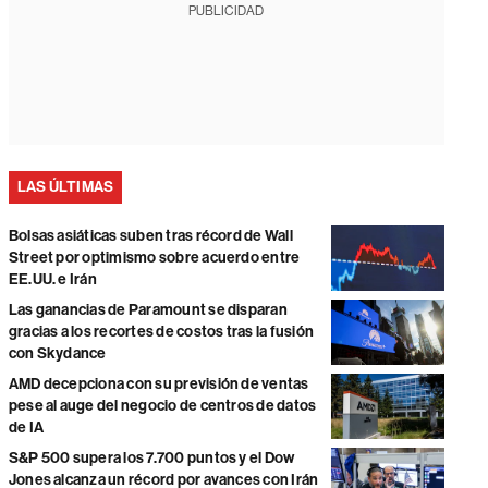
PUBLICIDAD
LAS ÚLTIMAS
Bolsas asiáticas suben tras récord de Wall
Street por optimismo sobre acuerdo entre
EE.UU. e Irán
Las ganancias de Paramount se disparan
gracias a los recortes de costos tras la fusión
con Skydance
AMD decepciona con su previsión de ventas
pese al auge del negocio de centros de datos
de IA
S&P 500 supera los 7.700 puntos y el Dow
Jones alcanza un récord por avances con Irán