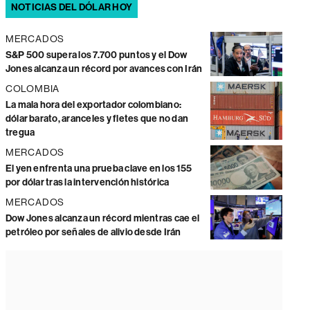
NOTICIAS DEL DÓLAR HOY
MERCADOS
S&P 500 supera los 7.700 puntos y el Dow
Jones alcanza un récord por avances con Irán
COLOMBIA
La mala hora del exportador colombiano:
dólar barato, aranceles y fletes que no dan
tregua
MERCADOS
El yen enfrenta una prueba clave en los 155
por dólar tras la intervención histórica
MERCADOS
Dow Jones alcanza un récord mientras cae el
petróleo por señales de alivio desde Irán