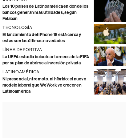
Los 10 países de Latinoamérica en donde los
bancos generan más utilidades, según
Felaban
TECNOLOGÍA
El lanzamiento del iPhone 18 está cerca y
estas son las últimas novedades
LÍNEA DEPORTIVA
La UEFA estudia boicotear torneos de la FIFA
por su plan de abrirse a inversión privada
LATINOAMÉRICA
Ni presencial, ni remoto, ni híbrido: el nuevo
modelo laboral que WeWork ve crecer en
Latinoamérica