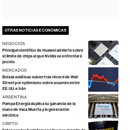
OTRAS NOTICIAS ECONÓMICAS
NEGOCIOS
Principal científico de Huawei advierte sobre
el límite de chips al que Nvidia se enfrentará
pronto
MERCADOS
Bolsas asiáticas suben tras récord de Wall
Street por optimismo sobre acuerdo entre
EE.UU. e Irán
ARGENTINA
Pampa Energía duplica su ganancia de la
mano de Vaca Muerta y la generación
eléctrica
CRIPTO