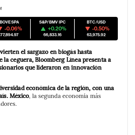
M
IBOVESPA
S&P/BMV IPC
BTC/USD
-0.06%
+0.20%
-0.50%
177,894.97
66,833.16
63,975.92
vierten el sargazo en biogás hasta
e la ceguera, Bloomberg Línea presenta a
sionarios que lideraron en innovación
 diversidad económica de la región, con una
ís.
México
, la segunda economía más
adores.