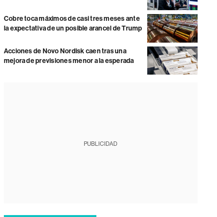
Cobre toca máximos de casi tres meses ante
la expectativa de un posible arancel de Trump
Acciones de Novo Nordisk caen tras una
mejora de previsiones menor a la esperada
PUBLICIDAD