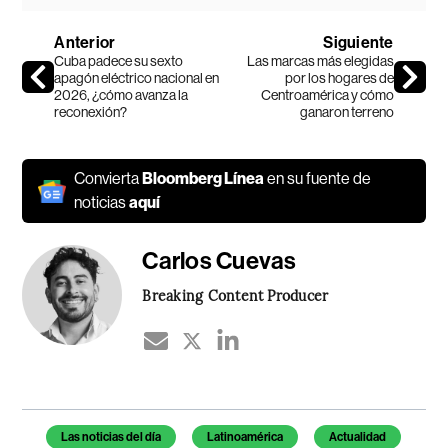
Anterior
Siguiente
Cuba padece su sexto
Las marcas más elegidas
apagón eléctrico nacional en
por los hogares de
2026, ¿cómo avanza la
Centroamérica y cómo
reconexión?
ganaron terreno
Convierta
Bloomberg Línea
en su fuente de
noticias
aquí
Carlos Cuevas
Breaking Content Producer
Temas de este artículo
Las noticias del día
Latinoamérica
Actualidad