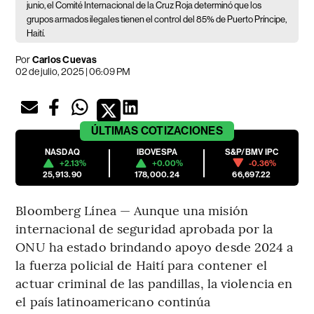
junio, el Comité Internacional de la Cruz Roja determinó que los
grupos armados ilegales tienen el control del 85% de Puerto Príncipe,
Haití.
Por
Carlos Cuevas
02 de julio, 2025 | 06:09 PM
ÚLTIMAS
COTIZACIONES
NASDAQ
IBOVESPA
S&P/BMV IPC
+2.13%
+0.00%
-0.36%
25,913.90
178,000.24
66,697.22
Bloomberg Línea — Aunque una misión
internacional de seguridad aprobada por la
ONU ha estado brindando apoyo desde 2024 a
la fuerza policial de Haití para contener el
actuar criminal de las pandillas, la violencia en
el país latinoamericano continúa