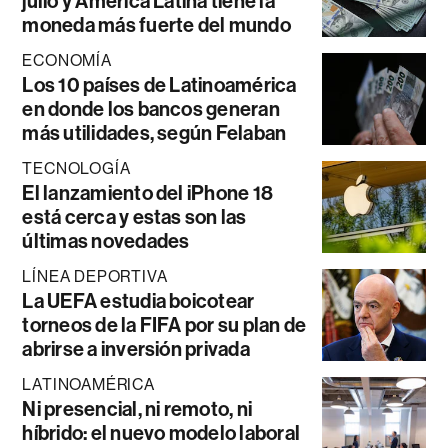
julio y América Latina tiene la
moneda más fuerte del mundo
ECONOMÍA
Los 10 países de Latinoamérica
en donde los bancos generan
más utilidades, según Felaban
TECNOLOGÍA
El lanzamiento del iPhone 18
está cerca y estas son las
últimas novedades
LÍNEA DEPORTIVA
La UEFA estudia boicotear
torneos de la FIFA por su plan de
abrirse a inversión privada
LATINOAMÉRICA
Ni presencial, ni remoto, ni
híbrido: el nuevo modelo laboral