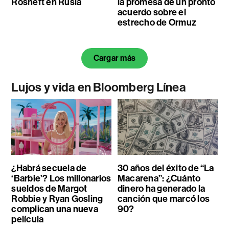
Rosneft en Rusia
la promesa de un pronto
acuerdo sobre el
estrecho de Ormuz
Cargar más
Lujos y vida en Bloomberg Línea
¿Habrá secuela de
30 años del éxito de “La
‘Barbie’? Los millonarios
Macarena”: ¿Cuánto
sueldos de Margot
dinero ha generado la
Robbie y Ryan Gosling
canción que marcó los
complican una nueva
90?
película