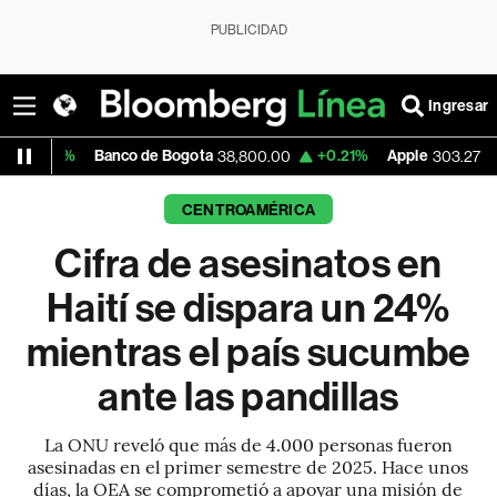
PUBLICIDAD
Ingresar
anco de Bogota
+0.21%
Apple
-1.74%
USD
38,800.00
303.27
CENTROAMÉRICA
Cifra de asesinatos en
Haití se dispara un 24%
mientras el país sucumbe
ante las pandillas
La ONU reveló que más de 4.000 personas fueron
asesinadas en el primer semestre de 2025. Hace unos
días, la OEA se comprometió a apoyar una misión de