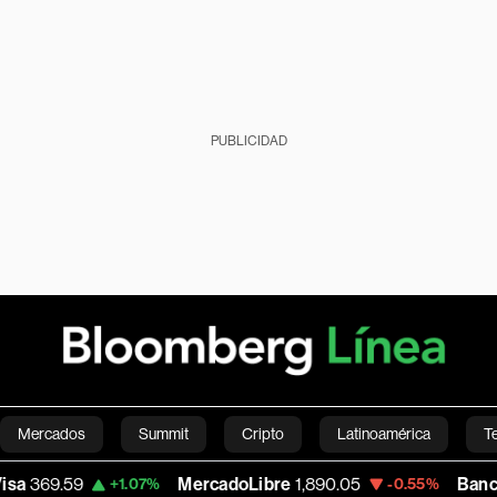
PUBLICIDAD
Mercados
Summit
Cripto
Latinoamérica
T
MercadoLibre
1,890.05
Banco de Bogota
38,
.07%
-0.55%
Green
Economía
Estilo de vida
Mundo
Videos