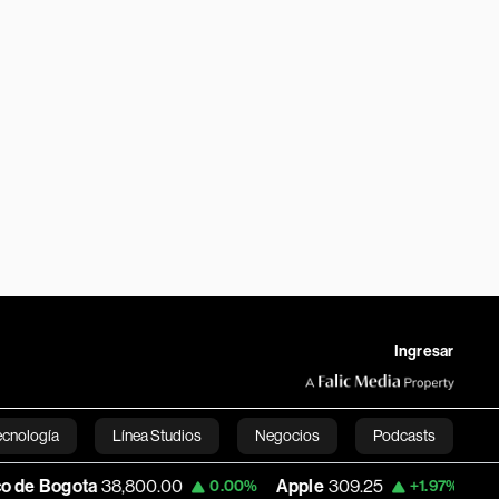
Ingresar
ecnología
Línea Studios
Negocios
Podcasts
800.00
Apple
309.25
USD COP
3,195.99
0.00%
+1.97%
English