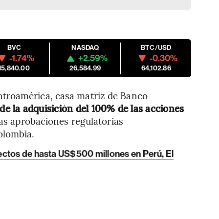
BVC
NASDAQ
BTC/USD
-1.74%
+2.59%
-0.30%
15,840.00
26,584.99
64,102.86
troamérica, casa matriz de Banco
 de la adquisición del 100% de las acciones
las aprobaciones regulatorias
olombia.
ctos de hasta US$500 millones en Perú, El