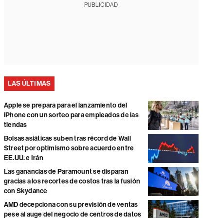
PUBLICIDAD
LAS ÚLTIMAS
Apple se prepara para el lanzamiento del
iPhone con un sorteo para empleados de las
tiendas
Bolsas asiáticas suben tras récord de Wall
Street por optimismo sobre acuerdo entre
EE.UU. e Irán
Las ganancias de Paramount se disparan
gracias a los recortes de costos tras la fusión
con Skydance
AMD decepciona con su previsión de ventas
pese al auge del negocio de centros de datos