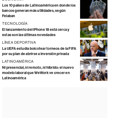
Los 10 países de Latinoamérica en donde los
bancos generan más utilidades, según
Felaban
TECNOLOGÍA
El lanzamiento del iPhone 18 está cerca y
estas son las últimas novedades
LÍNEA DEPORTIVA
La UEFA estudia boicotear torneos de la FIFA
por su plan de abrirse a inversión privada
LATINOAMÉRICA
Ni presencial, ni remoto, ni híbrido: el nuevo
modelo laboral que WeWork ve crecer en
Latinoamérica