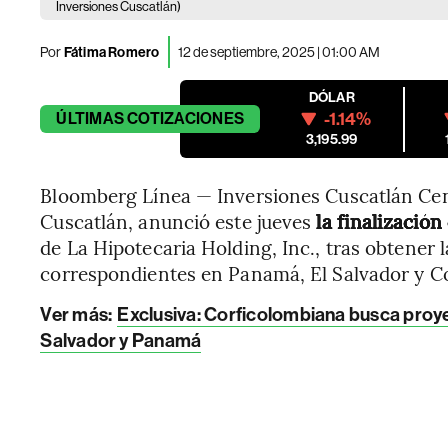
Inversiones Cuscatlán)
Por
Fátima Romero
12 de septiembre, 2025 | 01:00 AM
DÓLAR
-1.14%
ÚLTIMAS
COTIZACIONES
3,195.99
Bloomberg Línea — Inversiones Cuscatlán Cen
Cuscatlán, anunció este jueves
la finalización
de La Hipotecaria Holding, Inc., tras obtener 
correspondientes en Panamá, El Salvador y C
Ver más
:
Exclusiva: Corficolombiana busca proye
Salvador y Panamá