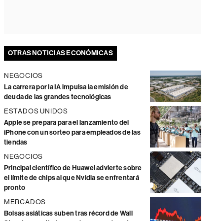
OTRAS NOTICIAS ECONÓMICAS
NEGOCIOS
La carrera por la IA impulsa la emisión de
deuda de las grandes tecnológicas
ESTADOS UNIDOS
Apple se prepara para el lanzamiento del
iPhone con un sorteo para empleados de las
tiendas
NEGOCIOS
Principal científico de Huawei advierte sobre
el límite de chips al que Nvidia se enfrentará
pronto
MERCADOS
Bolsas asiáticas suben tras récord de Wall