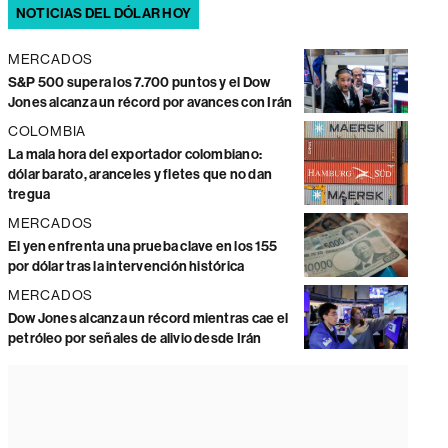
NOTICIAS DEL DÓLAR HOY
MERCADOS
S&P 500 supera los 7.700 puntos y el Dow
Jones alcanza un récord por avances con Irán
COLOMBIA
La mala hora del exportador colombiano:
dólar barato, aranceles y fletes que no dan
tregua
MERCADOS
El yen enfrenta una prueba clave en los 155
por dólar tras la intervención histórica
MERCADOS
Dow Jones alcanza un récord mientras cae el
petróleo por señales de alivio desde Irán