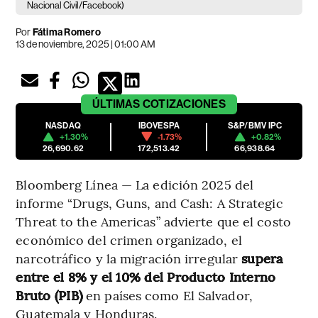
Nacional Civil/Facebook)
Por
Fátima Romero
13 de noviembre, 2025 | 01:00 AM
ÚLTIMAS
COTIZACIONES
NASDAQ
IBOVESPA
S&P/BMV IPC
+1.30%
-1.73%
+0.82%
26,690.62
172,513.42
66,938.64
Bloomberg Línea — La edición 2025 del
informe “Drugs, Guns, and Cash: A Strategic
Threat to the Americas” advierte que el costo
económico del crimen organizado, el
narcotráfico y la migración irregular
supera
entre el 8% y el 10% del Producto Interno
Bruto (PIB)
en países como El Salvador,
Guatemala y Honduras.