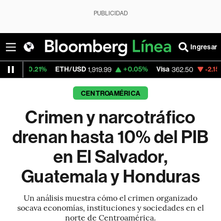
PUBLICIDAD
Ingresar
ETH/USD
+0.05%
Visa
-2.15%
MercadoLib
1,919.99
362.50
CENTROAMÉRICA
Crimen y narcotráfico
drenan hasta 10% del PIB
en El Salvador,
Guatemala y Honduras
Un análisis muestra cómo el crimen organizado
socava economías, instituciones y sociedades en el
norte de Centroamérica.