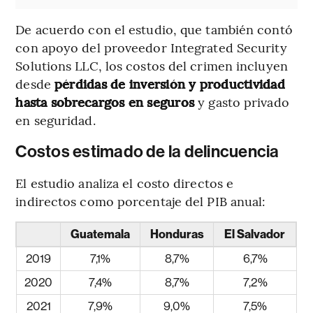
De acuerdo con el estudio, que también contó
con apoyo del proveedor Integrated Security
Solutions LLC, los costos del crimen incluyen
desde
pérdidas de inversión y productividad
hasta sobrecargos en seguros
y gasto privado
en seguridad.
Costos estimado de la delincuencia
El estudio analiza el costo directos e
indirectos como porcentaje del PIB anual:
Guatemala
Honduras
El Salvador
2019
7,1%
8,7%
6,7%
2020
7,4%
8,7%
7,2%
2021
7,9%
9,0%
7,5%