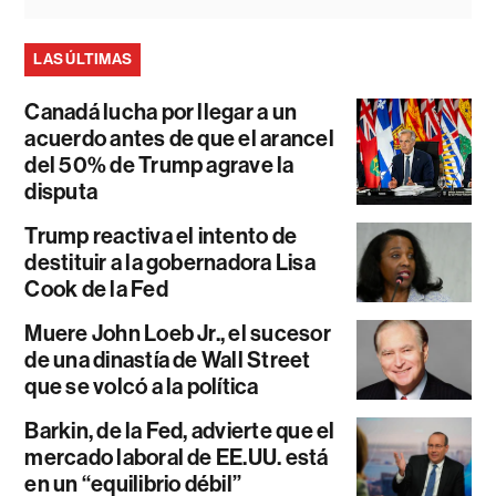
LAS ÚLTIMAS
Canadá lucha por llegar a un
acuerdo antes de que el arancel
del 50% de Trump agrave la
disputa
Trump reactiva el intento de
destituir a la gobernadora Lisa
Cook de la Fed
Muere John Loeb Jr., el sucesor
de una dinastía de Wall Street
que se volcó a la política
Barkin, de la Fed, advierte que el
mercado laboral de EE.UU. está
en un “equilibrio débil”