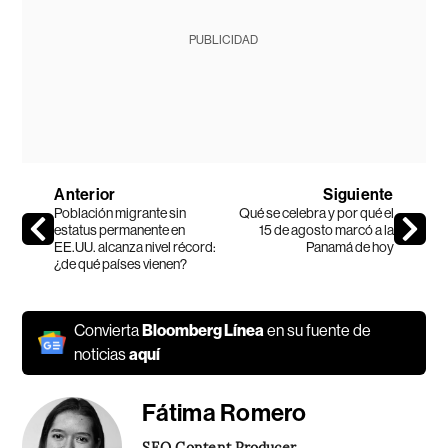
PUBLICIDAD
Anterior
Siguiente
Población migrante sin
Qué se celebra y por qué el
estatus permanente en
15 de agosto marcó a la
EE.UU. alcanza nivel récord:
Panamá de hoy
¿de qué países vienen?
Convierta
Bloomberg Línea
en su fuente de
noticias
aquí
Fátima Romero
SEO Content Producer