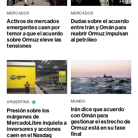
MERCADOS
MERCADOS
Activos de mercados
Dudas sobre el acuerdo
emergentes caen por
entre Irán y Omán para
temor a que el acuerdo
reabrir Ormuz impulsan
sobre Ormuz eleve las
al petróleo
tensiones
MUNDO
ARGENTINA
Irán dice que acuerdo
Presión sobre los
con Omán para
márgenes de
gestionar el estrecho de
MercadoLibre inquieta a
Ormuz está en su fase
inversores y acciones
final
caen en el Nasdaq