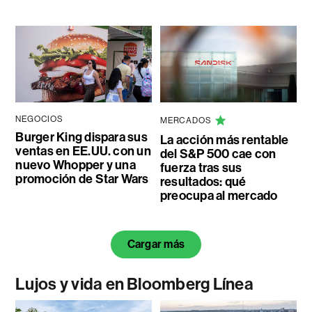
NEGOCIOS
MERCADOS
Burger King dispara sus
La acción más rentable
ventas en EE.UU. con un
del S&P 500 cae con
nuevo Whopper y una
fuerza tras sus
promoción de Star Wars
resultados: qué
preocupa al mercado
Cargar más
Lujos y vida en Bloomberg Línea