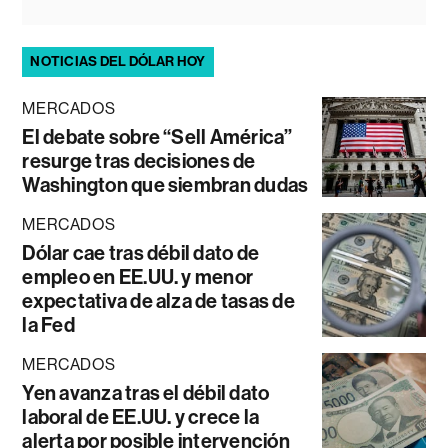
NOTICIAS DEL DÓLAR HOY
MERCADOS
El debate sobre “Sell América”
resurge tras decisiones de
Washington que siembran dudas
MERCADOS
Dólar cae tras débil dato de
empleo en EE.UU. y menor
expectativa de alza de tasas de
la Fed
MERCADOS
Yen avanza tras el débil dato
laboral de EE.UU. y crece la
alerta por posible intervención