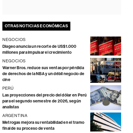
OTRAS NOTICIAS ECONÓMICAS
NEGOCIOS
Diageo anuncia un recorte de US$1.000
millones para impulsar el crecimiento
NEGOCIOS
Warner Bros. reduce sus ventas por pérdida
de derechos de la NBA y un débil negocio de
cine
PERÚ
Las proyecciones del precio del dólar en Perú
para el segundo semestre de 2026, según
analistas
ARGENTINA
Metrogas mejora su rentabilidad en el tramo
final de su proceso de venta