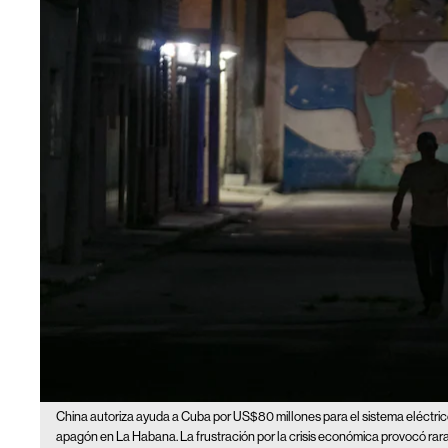
China autoriza ayuda a Cuba por US$80 millones para el sistema eléctric
apagón en La Habana. La frustración por la crisis económica provocó rar