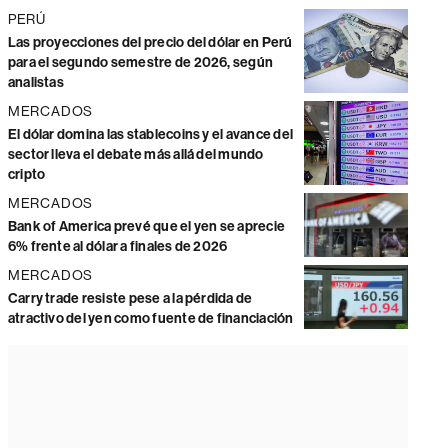
PERÚ
Las proyecciones del precio del dólar en Perú
para el segundo semestre de 2026, según
analistas
MERCADOS
El dólar domina las stablecoins y el avance del
sector lleva el debate más allá del mundo
cripto
MERCADOS
Bank of America prevé que el yen se aprecie
6% frente al dólar a finales de 2026
MERCADOS
Carry trade resiste pese a la pérdida de
atractivo del yen como fuente de financiación