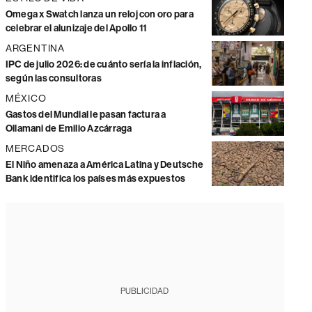
Omega x Swatch lanza un reloj con oro para
celebrar el alunizaje del Apollo 11
ARGENTINA
IPC de julio 2026: de cuánto sería la inflación,
según las consultoras
MÉXICO
Gastos del Mundial le pasan factura a
Ollamani de Emilio Azcárraga
MERCADOS
El Niño amenaza a América Latina y Deutsche
Bank identifica los países más expuestos
PUBLICIDAD