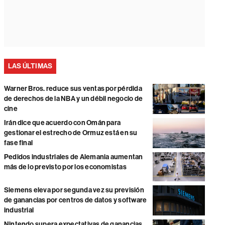
LAS ÚLTIMAS
Warner Bros. reduce sus ventas por pérdida
de derechos de la NBA y un débil negocio de
cine
Irán dice que acuerdo con Omán para
gestionar el estrecho de Ormuz está en su
fase final
Pedidos industriales de Alemania aumentan
más de lo previsto por los economistas
Siemens eleva por segunda vez su previsión
de ganancias por centros de datos y software
industrial
Nintendo supera expectativas de ganancias