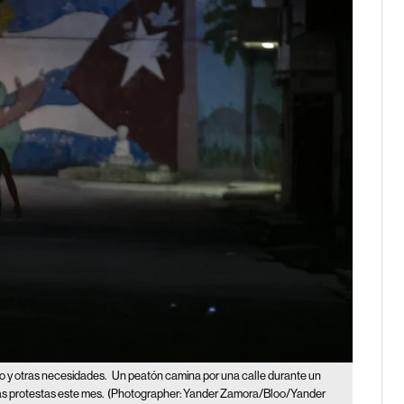
o y otras necesidades.
Un peatón camina por una calle durante un
as protestas este mes.
(Photographer: Yander Zamora/Bloo/Yander