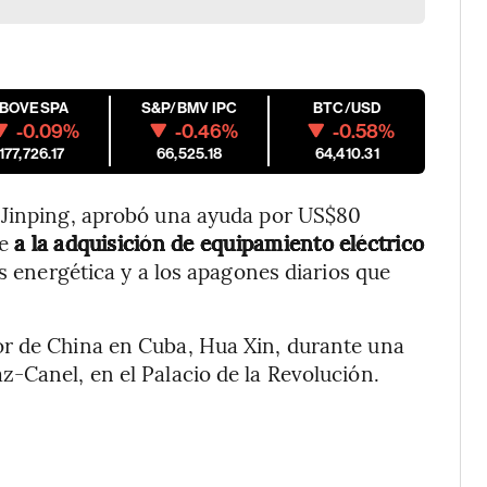
IBOVESPA
S&P/BMV IPC
BTC/USD
-0.09%
-0.46%
-0.58%
177,726.17
66,525.18
64,410.31
 Jinping, aprobó una ayuda por US$80
e
a la adquisición de equipamiento eléctrico
is energética y a los apagones diarios que
or de China en Cuba, Hua Xin, durante una
-Canel, en el Palacio de la Revolución.