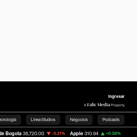
Ingresar
ecnología
Línea Studios
Negocios
Podcasts
,720.00
Apple
310.94
USD COP
3,175.95
-0.21%
+0.55%
English