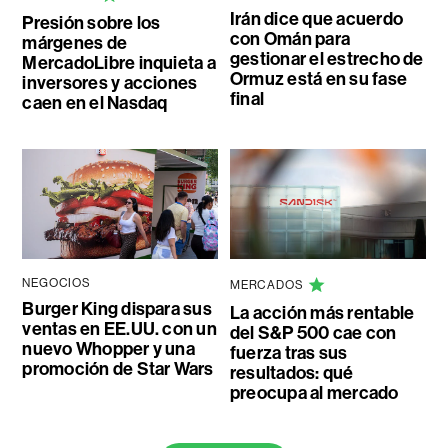
Irán dice que acuerdo
Presión sobre los
con Omán para
márgenes de
gestionar el estrecho de
MercadoLibre inquieta a
Ormuz está en su fase
inversores y acciones
final
caen en el Nasdaq
NEGOCIOS
MERCADOS
Burger King dispara sus
La acción más rentable
ventas en EE.UU. con un
del S&P 500 cae con
nuevo Whopper y una
fuerza tras sus
promoción de Star Wars
resultados: qué
preocupa al mercado