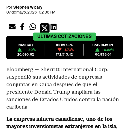
Por
Stephen Wicary
07 de mayo, 2026 | 02:36 PM
ÚLTIMAS
COTIZACIONES
NASDAQ
IBOVESPA
S&P/BMV IPC
+1.30%
-1.73%
+0.82%
26,690.62
172,513.42
66,938.64
Bloomberg — Sherritt International Corp.
suspendió sus actividades de empresas
conjuntas en Cuba después de que el
presidente Donald Trump ampliara las
sanciones de Estados Unidos contra la nación
caribeña.
La empresa minera canadiense, uno de los
mayores inversionistas extranjeros en la isla,