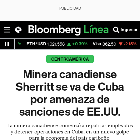
PUBLICIDAD
Ingresar
ETH/USD
+0.39%
Visa
-2.15%
MercadoLi
1,921.558
362.50
CENTROAMÉRICA
Minera canadiense
Sherritt se va de Cuba
por amenaza de
sanciones de EE.UU.
La minera canadiense comenzó a repatriar empleados
y detener operaciones en Cuba, en un nuevo golpe
para la economía del país caribeño.