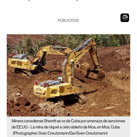
21
PUBLICIDAD
Minera canadiense Sherritt se va de Cuba por amenaza de sanciones
de EE.UU.-
La mina de níquel a cielo abierto de Moa, en Moa, Cuba.
(Photographer: Sven Creutzmann/Ge/Sven Creutzmann)