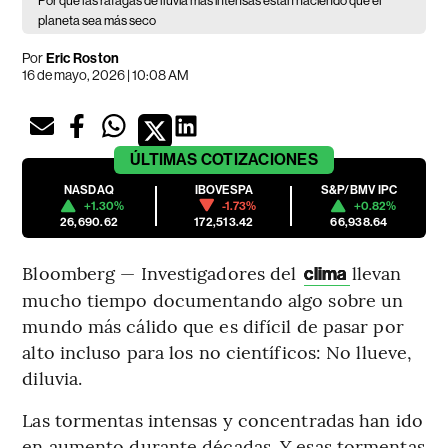
Por qué las ráfagas de lluvia más intensas están haciendo que el
planeta sea más seco
Por
Eric Roston
16 de mayo, 2026 | 10:08 AM
ÚLTIMAS
COTIZACIONES
NASDAQ
IBOVESPA
S&P/BMV IPC
+1.30%
-1.73%
+0.82%
26,690.62
172,513.42
66,938.64
Bloomberg — Investigadores del
llevan
clima
mucho tiempo documentando algo sobre un
mundo más cálido que es difícil de pasar por
alto incluso para los no científicos: No llueve,
diluvia.
Las tormentas intensas y concentradas han ido
en aumento durante décadas. Y esas tormentas