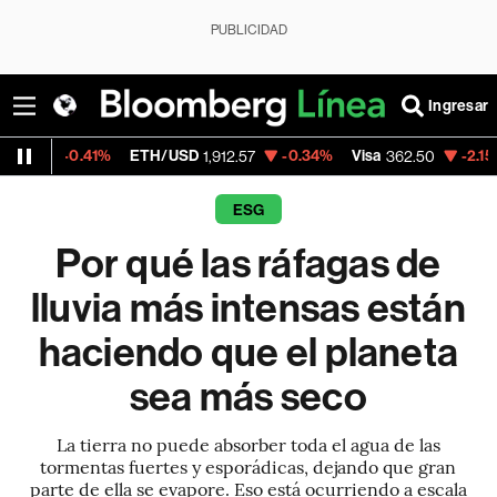
PUBLICIDAD
Ingresar
41%
ETH/USD
-0.34%
Visa
-2.15%
Mercado
1,912.57
362.50
ESG
Por qué las ráfagas de
lluvia más intensas están
haciendo que el planeta
sea más seco
La tierra no puede absorber toda el agua de las
tormentas fuertes y esporádicas, dejando que gran
parte de ella se evapore. Eso está ocurriendo a escala