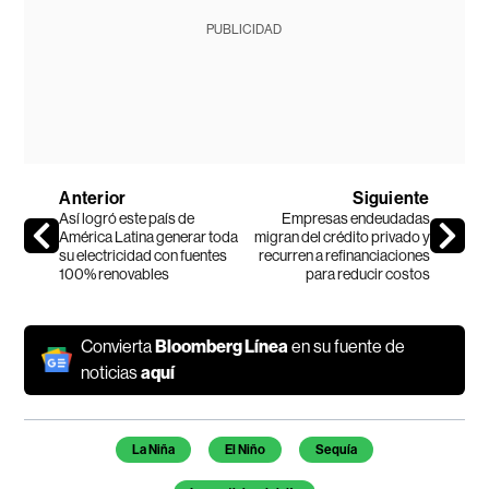
PUBLICIDAD
Anterior
Siguiente
Así logró este país de
Empresas endeudadas
América Latina generar toda
migran del crédito privado y
su electricidad con fuentes
recurren a refinanciaciones
100% renovables
para reducir costos
Convierta
Bloomberg Línea
en su fuente de
noticias
aquí
Temas de este artículo
La Niña
El Niño
Sequía