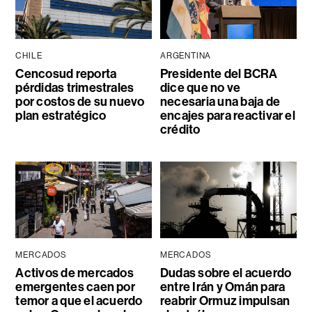
CHILE
ARGENTINA
Cencosud reporta
Presidente del BCRA
pérdidas trimestrales
dice que no ve
por costos de su nuevo
necesaria una baja de
plan estratégico
encajes para reactivar el
crédito
MERCADOS
MERCADOS
Activos de mercados
Dudas sobre el acuerdo
emergentes caen por
entre Irán y Omán para
temor a que el acuerdo
reabrir Ormuz impulsan