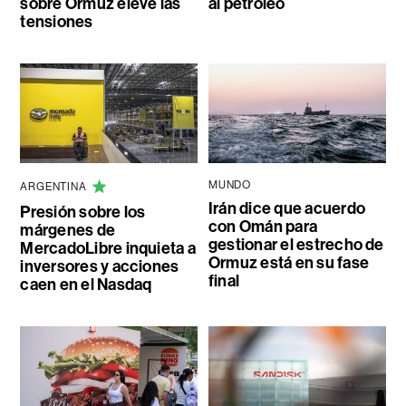
sobre Ormuz eleve las
al petróleo
tensiones
MUNDO
ARGENTINA
Irán dice que acuerdo
Presión sobre los
con Omán para
márgenes de
gestionar el estrecho de
MercadoLibre inquieta a
Ormuz está en su fase
inversores y acciones
final
caen en el Nasdaq