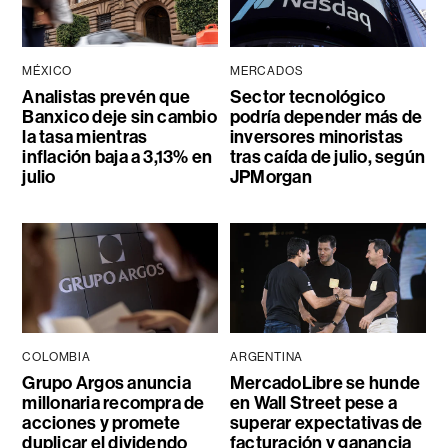
MÉXICO
MERCADOS
Analistas prevén que
Sector tecnológico
Banxico deje sin cambio
podría depender más de
la tasa mientras
inversores minoristas
inflación baja a 3,13% en
tras caída de julio, según
julio
JPMorgan
COLOMBIA
ARGENTINA
Grupo Argos anuncia
MercadoLibre se hunde
millonaria recompra de
en Wall Street pese a
acciones y promete
superar expectativas de
duplicar el dividendo
facturación y ganancia