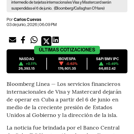
intermedio de tarjetas internacionales Visa y Mastercard serán
suspendidas el 6 de junio.
(Bloomberg/Callaghan O'Hare)
Por
Carlos Cuevas
03 de junio, 2026 | 06:09 PM
ÚLTIMAS
COTIZACIONES
NASDAQ
IBOVESPA
S&P/BMV IPC
+0.11%
-0.63%
+0.49%
26,393.15
176,601.35
66,852.42
Bloomberg Línea — Los servicios financieros
internacionales de Visa y Mastercard dejarán
de operar en Cuba a partir del 6 de junio en
medio de la creciente presión de Estados
Unidos al Gobierno y la dirección de la isla.
La noticia fue brindada por el Banco Central