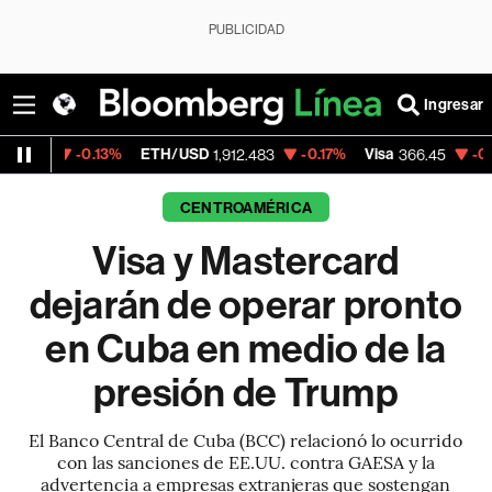
PUBLICIDAD
Ingresar
0.13%
ETH/USD
-0.17%
Visa
-0.57%
Merca
1,912.483
366.45
CENTROAMÉRICA
Visa y Mastercard
dejarán de operar pronto
en Cuba en medio de la
presión de Trump
El Banco Central de Cuba (BCC) relacionó lo ocurrido
con las sanciones de EE.UU. contra GAESA y la
advertencia a empresas extranjeras que sostengan