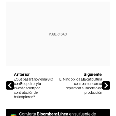
PUBLICIDAD
Anterior
Siguiente
¿Qué pasará hoy en la SIC
El Niño obliga a la caficultura
con Ecopetrol y la
centroamericana a
investigación por
replantear su modelo de
contratación de
producción
helicópteros?
Convierta
Bloomberg Línea
en su fuente de