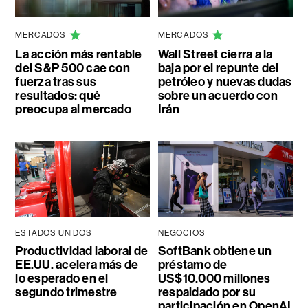
MERCADOS
MERCADOS
La acción más rentable
Wall Street cierra a la
del S&P 500 cae con
baja por el repunte del
fuerza tras sus
petróleo y nuevas dudas
resultados: qué
sobre un acuerdo con
preocupa al mercado
Irán
ESTADOS UNIDOS
NEGOCIOS
Productividad laboral de
SoftBank obtiene un
EE.UU. acelera más de
préstamo de
lo esperado en el
US$10.000 millones
segundo trimestre
respaldado por su
participación en OpenAI