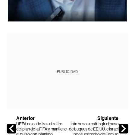
PUBLICIDAD
Anterior
Siguiente
UEFA no cede tras el retiro
Irán busca restringir el paso
del plan de la FIFA y mantiene
de buques de EE.UU. e Israel
el pulso con Infantino
por el estrecho de Ormuz: