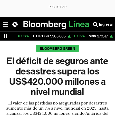
PUBLICIDAD
Ingresar
.08%
ETH/USD
+0.05%
Visa
+0.52%
Mer
1,906.805
370.47
BLOOMBERG GREEN
El déficit de seguros ante
desastres supera los
US$420.000 millones a
nivel mundial
El valor de las pérdidas no aseguradas por desastres
aumentó más de un 7% a nivel mundial en 2025, hasta
alcanzar los US$424.000 millones, siendo América del