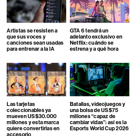
Artistas se resisten a
GTA 6 tendrá un
que sus voces y
adelanto exclusivo en
canciones sean usadas
Netflix: cuándo se
para entrenar a la IA
estrena y a qué hora
Las tarjetas
Batallas, videojuegos y
coleccionables ya
una bolsa de US$75
mueven US$30.000
millones “capaz de
millones y esta marca
cambiar vidas”: así es la
quiere convertirlas en
Esports World Cup 2026
accesorio