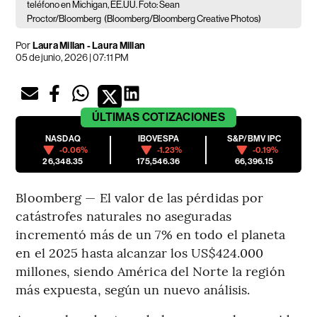
teléfono en Michigan, EE.UU. Foto: Sean
Proctor/Bloomberg
(Bloomberg/Bloomberg Creative Photos)
Por
Laura Millan - Laura Millan
05 de junio, 2026 | 07:11 PM
ÚLTIMAS
COTIZACIONES
NASDAQ
IBOVESPA
S&P/BMV IPC
-0.06%
-1.23%
-0.19%
26,348.35
175,546.36
66,396.15
Bloomberg — El valor de las pérdidas por
catástrofes naturales no aseguradas
incrementó más de un 7% en todo el planeta
en el 2025 hasta alcanzar los US$424.000
millones, siendo América del Norte la región
más expuesta, según un nuevo análisis.