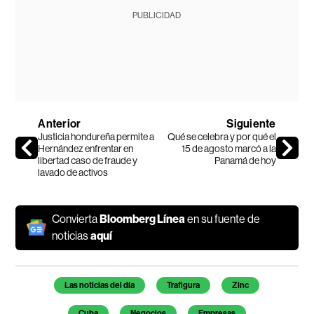
PUBLICIDAD
Anterior
Siguiente
Justicia hondureña permite a
Qué se celebra y por qué el
Hernández enfrentar en
15 de agosto marcó a la
libertad caso de fraude y
Panamá de hoy
lavado de activos
Convierta
Bloomberg Línea
en su fuente de
noticias
aquí
Temas de este artículo
Las noticias del día
Trafigura
Zinc
Cuba
Negocios
Empresas