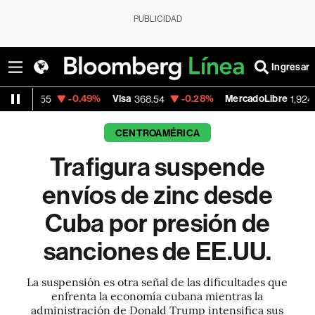
PUBLICIDAD
Ingresar
-0.49%
Visa
-0.28%
MercadoLibre
+1.8
5
368.54
1,924.95
CENTROAMÉRICA
Trafigura suspende
envíos de zinc desde
Cuba por presión de
sanciones de EE.UU.
La suspensión es otra señal de las dificultades que
enfrenta la economía cubana mientras la
administración de Donald Trump intensifica sus