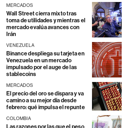
MERCADOS
Wall Street cierra mixto tras
toma de utilidades y mientras el
mercado evalúa avances con
Irán
VENEZUELA
Binance despliega su tarjeta en
Venezuela en un mercado
impulsado por el auge de las
stablecoins
MERCADOS
El precio del oro se dispara y va
camino a su mejor día desde
febrero: qué impulsa el repunte
COLOMBIA
Las razones por las que el peso