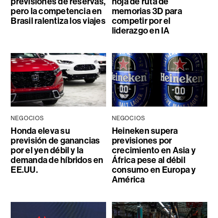
previsiones de reservas,
hoja de ruta de
pero la competencia en
memorias 3D para
Brasil ralentiza los viajes
competir por el
liderazgo en IA
NEGOCIOS
NEGOCIOS
Honda eleva su
Heineken supera
previsión de ganancias
previsiones por
por el yen débil y la
crecimiento en Asia y
demanda de híbridos en
África pese al débil
EE.UU.
consumo en Europa y
América