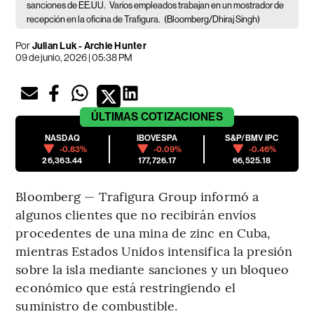
sanciones de EE.UU.
Varios empleados trabajan en un mostrador de
recepción en la oficina de Trafigura.
(Bloomberg/Dhiraj Singh)
Por
Julian Luk - Archie Hunter
09 de junio, 2026 | 05:38 PM
ÚLTIMAS
COTIZACIONES
NASDAQ
IBOVESPA
S&P/BMV IPC
-0.83%
-0.09%
-0.46%
26,363.44
177,726.17
66,525.18
Bloomberg — Trafigura Group informó a
algunos clientes que no recibirán envíos
procedentes de una mina de zinc en Cuba,
mientras Estados Unidos intensifica la presión
sobre la isla mediante sanciones y un bloqueo
económico que está restringiendo el
suministro de combustible.