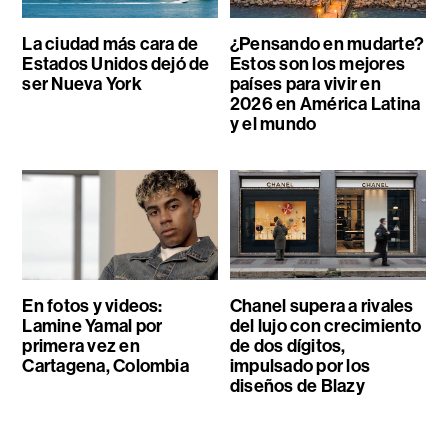
La ciudad más cara de
¿Pensando en mudarte?
Estados Unidos dejó de
Estos son los mejores
ser Nueva York
países para vivir en
2026 en América Latina
y el mundo
En fotos y videos:
Chanel supera a rivales
Lamine Yamal por
del lujo con crecimiento
primera vez en
de dos dígitos,
Cartagena, Colombia
impulsado por los
diseños de Blazy