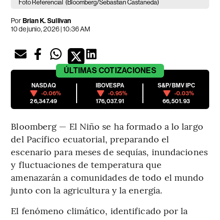
Foto Referencial
(Bloomberg/Sebastian Castaneda)
Por
Brian K. Sullivan
10 de junio, 2026 | 10:36 AM
ÚLTIMAS
COTIZACIONES
NASDAQ
IBOVESPA
S&P/BMV IPC
-0.06%
-0.95%
-0.03%
26,347.49
176,037.91
66,501.93
Bloomberg — El Niño se ha formado a lo largo
del Pacífico ecuatorial, preparando el
escenario para meses de sequías, inundaciones
y fluctuaciones de temperatura que
amenazarán a comunidades de todo el mundo
junto con la agricultura y la energía.
El fenómeno climático, identificado por la