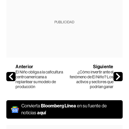
PUBLICIDAD
Anterior
Siguiente
El Niño obliga a la caficultura
¿Cómo invertir ante el
centroamericana a
fenómeno de El Niño? Los
replantear su modelo de
activos y sectores que
producción
podrían ganar
Convierta
Bloomberg Línea
en su fuente de
noticias
aquí