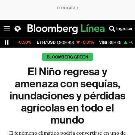
PUBLICIDAD
Ingresar
.50%
ETH/USD
-0.31%
Visa
+0.25%
Merc
1,909.918
369.45
BLOOMBERG GREEN
El Niño regresa y
amenaza con sequías,
inundaciones y pérdidas
agrícolas en todo el
mundo
El fenómeno climático podría convertirse en uno de