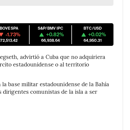
IBOVESPA
S&P/BMV IPC
BTC/USD
-1.73%
+0.82%
+0.02%
172,513.42
66,938.64
64,950.31
egseth, advirtió a Cuba que no adquiriera
cito estadounidense o al territorio
 la base militar estadounidense de la Bahía
 dirigentes comunistas de la isla a ser