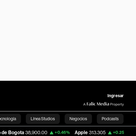
Ingresar
ecnología
Línea Studios
Negocios
Podcasts
8,900.00
Apple
313.305
USD COP
3,15
+0.46%
+0.25%
English