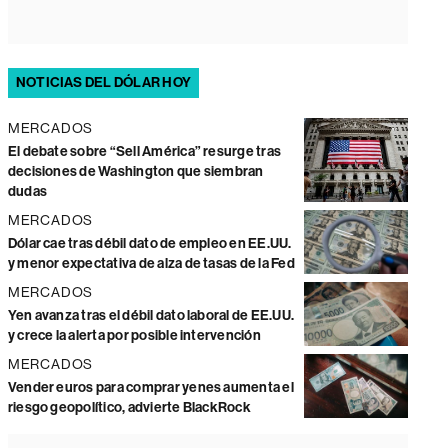
NOTICIAS DEL DÓLAR HOY
MERCADOS
El debate sobre “Sell América” resurge tras
decisiones de Washington que siembran
dudas
MERCADOS
Dólar cae tras débil dato de empleo en EE.UU.
y menor expectativa de alza de tasas de la Fed
MERCADOS
Yen avanza tras el débil dato laboral de EE.UU.
y crece la alerta por posible intervención
MERCADOS
Vender euros para comprar yenes aumenta el
riesgo geopolítico, advierte BlackRock