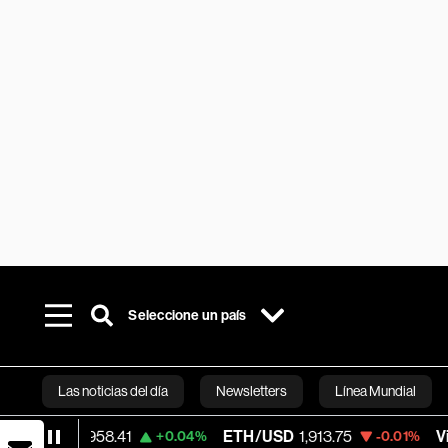
Seleccione un país
Las noticias del día
Newsletters
Línea Mundial
58.41
ETH/USD
1,913.75
Visa
362.50
+0.04%
-0.01%
Bloomberg 