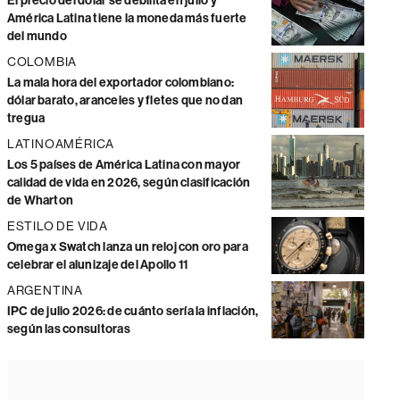
El precio del dólar se debilita en julio y
América Latina tiene la moneda más fuerte
del mundo
COLOMBIA
La mala hora del exportador colombiano:
dólar barato, aranceles y fletes que no dan
tregua
LATINOAMÉRICA
Los 5 países de América Latina con mayor
calidad de vida en 2026, según clasificación
de Wharton
ESTILO DE VIDA
Omega x Swatch lanza un reloj con oro para
celebrar el alunizaje del Apollo 11
ARGENTINA
IPC de julio 2026: de cuánto sería la inflación,
según las consultoras