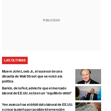
PUBLICIDAD
LAS ÚLTIMAS
Muere John Loeb Jr., el sucesor de una
dinastía de Wall Street que se volcó a la
política
Barkin, de la Fed, advierte que el mercado
laboral de EE.UU. está en un “equilibrio débil”
Yen avanza tras el débil dato laboral de EE.UU.
y crece la alerta por posible intervención