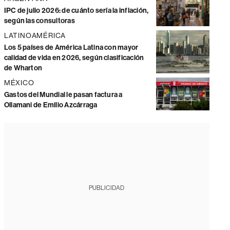
IPC de julio 2026: de cuánto sería la inflación,
según las consultoras
LATINOAMÉRICA
Los 5 países de América Latina con mayor
calidad de vida en 2026, según clasificación
de Wharton
MÉXICO
Gastos del Mundial le pasan factura a
Ollamani de Emilio Azcárraga
PUBLICIDAD