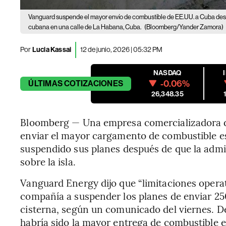
Vanguard suspende el mayor envío de combustible de EE.UU. a Cuba de
cubana en una calle de La Habana, Cuba.
(Bloomberg/Yander Zamora)
Por
Lucia Kassai
12 de junio, 2026 | 05:32 PM
NASDAQ
-0.06%
ÚLTIMAS
COTIZACIONES
26,348.35
Bloomberg — Una empresa comercializadora de 
enviar el mayor cargamento de combustible e
suspendido sus planes después de que la adm
sobre la isla.
Vanguard Energy dijo que “limitaciones operati
compañía a suspender los planes de enviar 25
cisterna, según un comunicado del viernes. D
habría sido la mayor entrega de combustible 