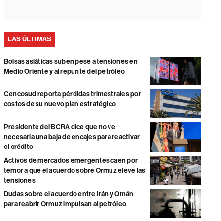
LAS ÚLTIMAS
Bolsas asiáticas suben pese a tensiones en
Medio Oriente y al repunte del petróleo
Cencosud reporta pérdidas trimestrales por
costos de su nuevo plan estratégico
Presidente del BCRA dice que no ve
necesaria una baja de encajes para reactivar
el crédito
Activos de mercados emergentes caen por
temor a que el acuerdo sobre Ormuz eleve las
tensiones
Dudas sobre el acuerdo entre Irán y Omán
para reabrir Ormuz impulsan al petróleo