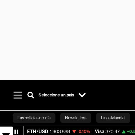
Seleccione un país
Las noticias del día
Newsletters
Línea Mundial
ETH/USD
1,903.888
Visa
370.47
Merca
-0.10%
+0.52%
Bloomberg 