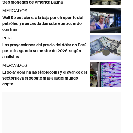
tres monedas de América Latina
MERCADOS
Wall Street cierra a la baja por el repunte del
petróleo y nuevas dudas sobre un acuerdo
con Irán
PERÚ
Las proyecciones del precio del dólar en Perú
para el segundo semestre de 2026, según
analistas
MERCADOS
El dólar domina las stablecoins y el avance del
sector lleva el debate más allá del mundo
cripto