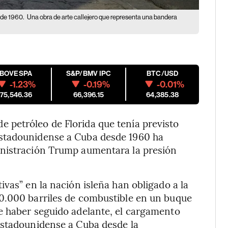
sde 1960.
Una obra de arte callejero que representa una bandera
IBOVESPA
S&P/BMV IPC
BTC/USD
-1.23%
-0.19%
-0.01%
175,546.36
66,396.15
64,385.38
petróleo de Florida que tenía previsto
stadounidense a Cuba desde 1960 ha
inistración Trump aumentara la presión
vas” en la nación isleña han obligado a la
0.000 barriles de combustible en un buque
e haber seguido adelante, el cargamento
estadounidense a Cuba desde la