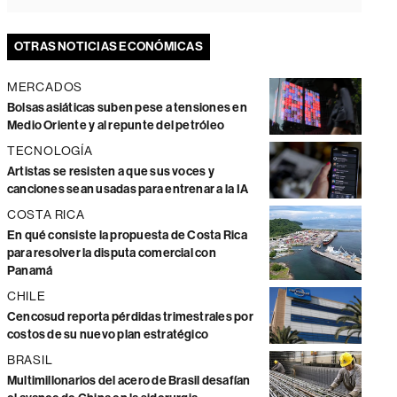
OTRAS NOTICIAS ECONÓMICAS
MERCADOS
Bolsas asiáticas suben pese a tensiones en
Medio Oriente y al repunte del petróleo
TECNOLOGÍA
Artistas se resisten a que sus voces y
canciones sean usadas para entrenar a la IA
COSTA RICA
En qué consiste la propuesta de Costa Rica
para resolver la disputa comercial con
Panamá
CHILE
Cencosud reporta pérdidas trimestrales por
costos de su nuevo plan estratégico
BRASIL
Multimillonarios del acero de Brasil desafían