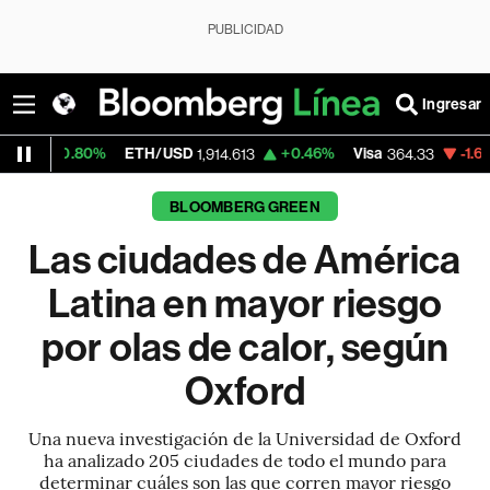
PUBLICIDAD
Ingresar
ETH/USD
+0.46%
Visa
-1.66%
MercadoLi
1,914.613
364.33
BLOOMBERG GREEN
Las ciudades de América
Latina en mayor riesgo
por olas de calor, según
Oxford
Una nueva investigación de la Universidad de Oxford
ha analizado 205 ciudades de todo el mundo para
determinar cuáles son las que corren mayor riesgo