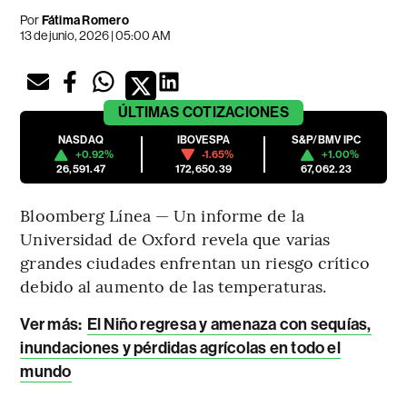
Por
Fátima Romero
13 de junio, 2026 | 05:00 AM
ÚLTIMAS
COTIZACIONES
NASDAQ
IBOVESPA
S&P/BMV IPC
+0.92%
-1.65%
+1.00%
26,591.47
172,650.39
67,062.23
Bloomberg Línea — Un informe de la
Universidad de Oxford revela que varias
grandes ciudades enfrentan un riesgo crítico
debido al aumento de las temperaturas.
Ver más:
El Niño regresa y amenaza con sequías,
inundaciones y pérdidas agrícolas en todo el
mundo