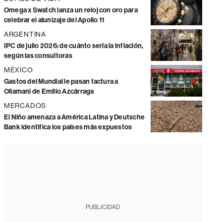
Omega x Swatch lanza un reloj con oro para
celebrar el alunizaje del Apollo 11
ARGENTINA
IPC de julio 2026: de cuánto sería la inflación,
según las consultoras
MÉXICO
Gastos del Mundial le pasan factura a
Ollamani de Emilio Azcárraga
MERCADOS
El Niño amenaza a América Latina y Deutsche
Bank identifica los países más expuestos
PUBLICIDAD