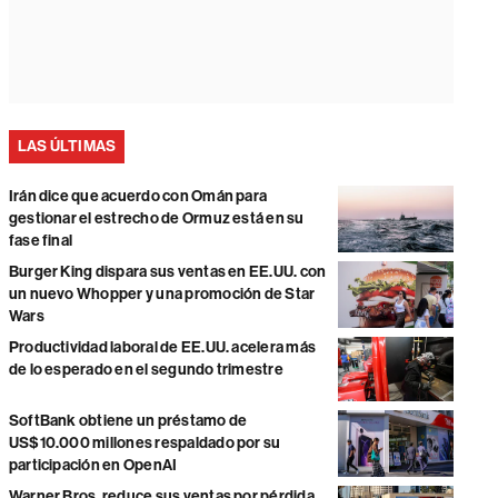
LAS ÚLTIMAS
Irán dice que acuerdo con Omán para
gestionar el estrecho de Ormuz está en su
fase final
Burger King dispara sus ventas en EE.UU. con
un nuevo Whopper y una promoción de Star
Wars
Productividad laboral de EE.UU. acelera más
de lo esperado en el segundo trimestre
SoftBank obtiene un préstamo de
US$10.000 millones respaldado por su
participación en OpenAI
Warner Bros. reduce sus ventas por pérdida