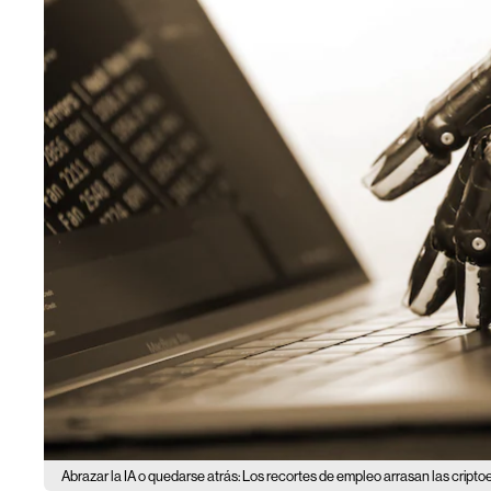
Abrazar la IA o quedarse atrás: Los recortes de empleo arrasan las cript