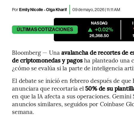
Por
Emily Nicolle - Olga Kharif
09 de mayo, 2026 | 11:11 AM
NASDAQ
+0.02%
ÚLTIMAS
COTIZACIONES
26,368.50
Bloomberg — Una
avalancha de recortes de e
de criptomonedas y pagos
ha planteado una c
¿cómo se evalúa si la parte de inteligencia artif
El debate se inició en febrero después de que 
anunciara que recortaría el
50% de su plantill
en que la IA afecta a sus operaciones. Gemini
anuncios similares, seguidos por Coinbase Glo
semana.