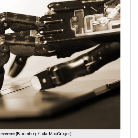
(Bloomberg/Luke MacGregor)
oempresas.