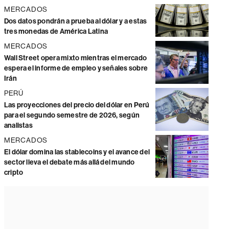
MERCADOS
Dos datos pondrán a prueba al dólar y a estas
tres monedas de América Latina
MERCADOS
Wall Street opera mixto mientras el mercado
espera el informe de empleo y señales sobre
Irán
PERÚ
Las proyecciones del precio del dólar en Perú
para el segundo semestre de 2026, según
analistas
MERCADOS
El dólar domina las stablecoins y el avance del
sector lleva el debate más allá del mundo
cripto