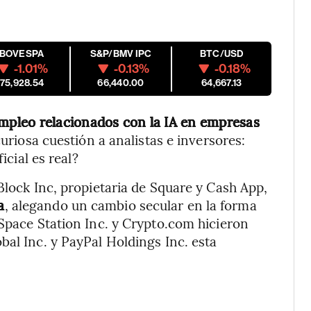
IBOVESPA
S&P/BMV IPC
BTC/USD
-1.01%
-0.13%
-0.18%
175,928.54
66,440.00
64,667.13
mpleo relacionados con la IA en empresas
uriosa cuestión a analistas e inversores:
icial es real?
Block Inc, propietaria de Square y Cash App,
a
, alegando un cambio secular en la forma
 Space Station Inc. y Crypto.com hicieron
bal Inc. y PayPal Holdings Inc. esta