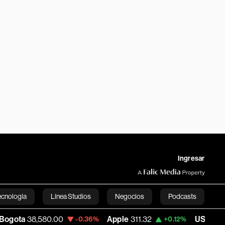
Ingresar
ecnología
Línea Studios
Negocios
Podcasts
8,580.00
Apple
311.32
USD COP
3,154.5
-0.36%
+0.12%
English