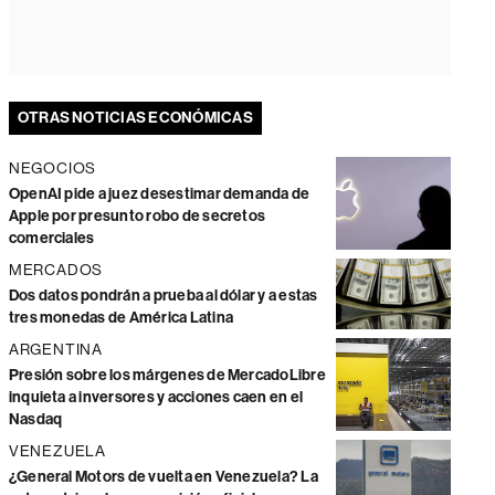
OTRAS NOTICIAS ECONÓMICAS
NEGOCIOS
OpenAI pide a juez desestimar demanda de
Apple por presunto robo de secretos
comerciales
MERCADOS
Dos datos pondrán a prueba al dólar y a estas
tres monedas de América Latina
ARGENTINA
Presión sobre los márgenes de MercadoLibre
inquieta a inversores y acciones caen en el
Nasdaq
VENEZUELA
¿General Motors de vuelta en Venezuela? La