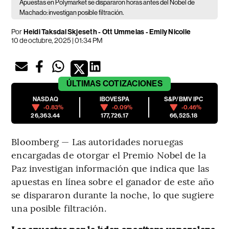
Apuestas en Polymarket se dispararon horas antes del Nobel de
Machado: investigan posible filtración.
Por
Heidi Taksdal Skjeseth - Ott Ummelas - Emily Nicolle
10 de octubre, 2025 | 01:34 PM
ÚLTIMAS
COTIZACIONES
NASDAQ
IBOVESPA
S&P/BMV IPC
-0.83%
-0.09%
-0.46%
26,363.44
177,726.17
66,525.18
Bloomberg — Las autoridades noruegas
encargadas de otorgar el Premio Nobel de la
Paz investigan información que indica que las
apuestas en línea sobre el ganador de este año
se dispararon durante la noche, lo que sugiere
una posible filtración.