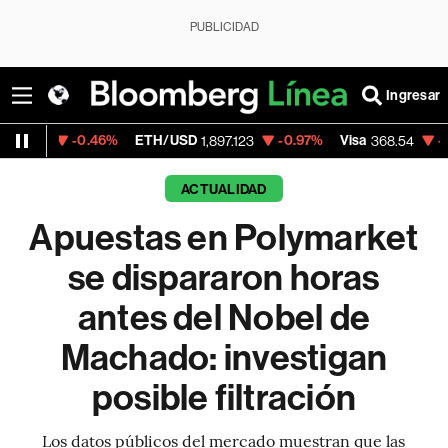
PUBLICIDAD
Ingresar
0.46%
ETH/USD
-0.97%
Visa
-0.28%
Merc
1,897.123
368.54
ACTUALIDAD
Apuestas en Polymarket
se dispararon horas
antes del Nobel de
Machado: investigan
posible filtración
Los datos públicos del mercado muestran que las