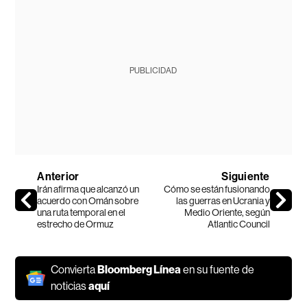
PUBLICIDAD
Anterior
Siguiente
Irán afirma que alcanzó un
Cómo se están fusionando
acuerdo con Omán sobre
las guerras en Ucrania y
una ruta temporal en el
Medio Oriente, según
estrecho de Ormuz
Atlantic Council
Convierta
Bloomberg Línea
en su fuente de
noticias
aquí