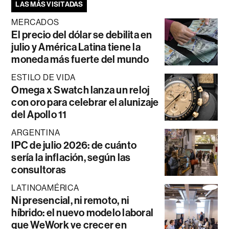
LAS MÁS VISITADAS
MERCADOS
El precio del dólar se debilita en
julio y América Latina tiene la
moneda más fuerte del mundo
ESTILO DE VIDA
Omega x Swatch lanza un reloj
con oro para celebrar el alunizaje
del Apollo 11
ARGENTINA
IPC de julio 2026: de cuánto
sería la inflación, según las
consultoras
LATINOAMÉRICA
Ni presencial, ni remoto, ni
híbrido: el nuevo modelo laboral
que WeWork ve crecer en