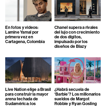
En fotos y videos:
Chanel supera a rivales
Lamine Yamal por
del lujo con crecimiento
primera vez en
de dos dígitos,
Cartagena, Colombia
impulsado por los
diseños de Blazy
Live Nation elige a Brasil
¿Habrá secuela de
para construir la mayor
‘Barbie’? Los millonarios
arena techada de
sueldos de Margot
Sudamérica: los
Robbie y Ryan Gosling