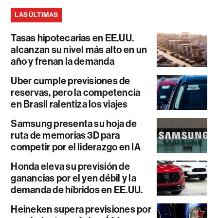
LAS ÚLTIMAS
Tasas hipotecarias en EE.UU.
alcanzan su nivel más alto en un
año y frenan la demanda
Uber cumple previsiones de
reservas, pero la competencia
en Brasil ralentiza los viajes
Samsung presenta su hoja de
ruta de memorias 3D para
competir por el liderazgo en IA
Honda eleva su previsión de
ganancias por el yen débil y la
demanda de híbridos en EE.UU.
Heineken supera previsiones por