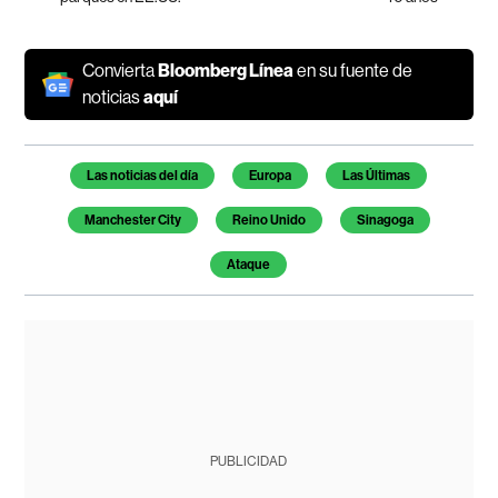
Convierta
Bloomberg Línea
en su fuente de
noticias
aquí
Temas de este artículo
Las noticias del día
Europa
Las Últimas
Manchester City
Reino Unido
Sinagoga
Ataque
PUBLICIDAD