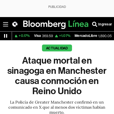
PUBLICIDAD
Ingresar
+0.17%
Visa
+1.07%
MercadoLibre
-0.55%
369.59
1,890.05
ACTUALIDAD
Ataque mortal en
sinagoga en Manchester
causa conmoción en
Reino Unido
La Policía de Greater Manchester confirmó en un
comunicado en X que al menos dos víctimas habían
muerto.