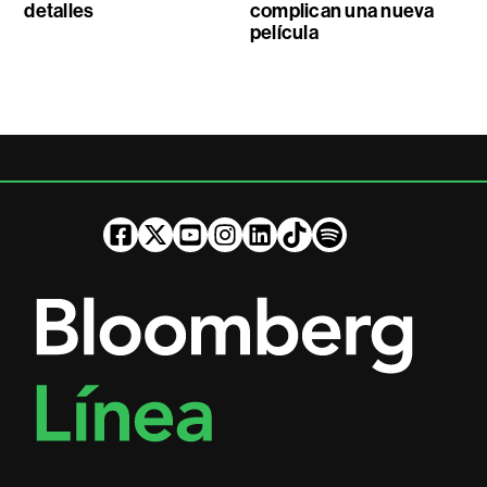
detalles
complican una nueva
película