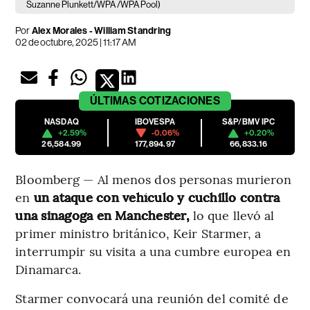
Suzanne Plunkett/WPA /WPA Pool)
Por
Alex Morales - William Standring
02 de octubre, 2025 | 11:17 AM
ÚLTIMAS
COTIZACIONES
NASDAQ
IBOVESPA
S&P/BMV IPC
+2.59%
-0.06%
+0.20%
26,584.99
177,894.97
66,833.16
Bloomberg — Al menos dos personas murieron
en
un ataque con vehículo y cuchillo contra
una sinagoga en Manchester,
lo que llevó al
primer ministro británico, Keir Starmer, a
interrumpir su visita a una cumbre europea en
Dinamarca.
Starmer convocará una reunión del comité de