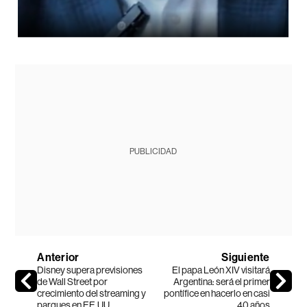
PUBLICIDAD
Anterior
Siguiente
Disney supera previsiones
El papa León XIV visitará
de Wall Street por
Argentina: será el primer
crecimiento del streaming y
pontífice en hacerlo en casi
parques en EE.UU.
40 años