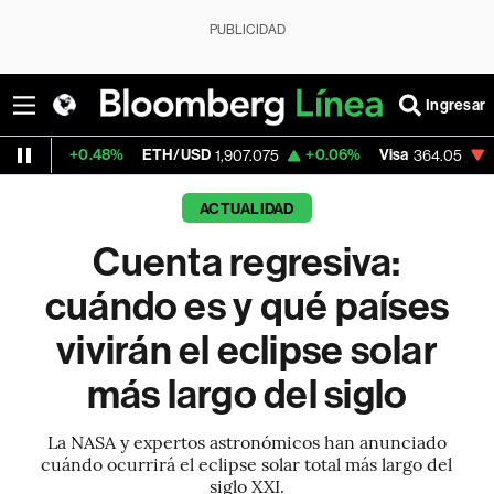
PUBLICIDAD
Ingresar
48%
ETH/USD
+0.06%
Visa
-1.73%
Merc
1,907.075
364.05
ACTUALIDAD
Cuenta regresiva:
cuándo es y qué países
vivirán el eclipse solar
más largo del siglo
La NASA y expertos astronómicos han anunciado
cuándo ocurrirá el eclipse solar total más largo del
siglo XXI.