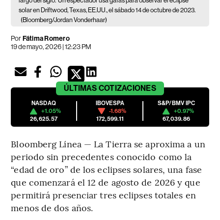
largo del siglo.
Un espectador usa gafas para observar el eclipse
solar en Driftwood, Texas, EE.UU., el sábado 14 de octubre de 2023.
(Bloomberg/Jordan Vonderhaar)
Por
Fátima Romero
19 de mayo, 2026 | 12:23 PM
ÚLTIMAS
COTIZACIONES
NASDAQ
IBOVESPA
S&P/BMV IPC
+1.05%
-1.68%
+0.97%
26,625.57
172,599.11
67,039.86
Bloomberg Línea — La Tierra se aproxima a un
periodo sin precedentes conocido como la
“edad de oro” de los eclipses solares, una fase
que comenzará el 12 de agosto de 2026 y que
permitirá presenciar tres eclipses totales en
menos de dos años.