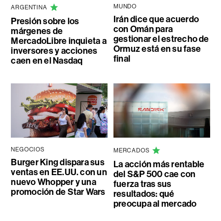
MUNDO
ARGENTINA
Irán dice que acuerdo
Presión sobre los
con Omán para
márgenes de
gestionar el estrecho de
MercadoLibre inquieta a
Ormuz está en su fase
inversores y acciones
final
caen en el Nasdaq
NEGOCIOS
MERCADOS
Burger King dispara sus
La acción más rentable
ventas en EE.UU. con un
del S&P 500 cae con
nuevo Whopper y una
fuerza tras sus
promoción de Star Wars
resultados: qué
preocupa al mercado