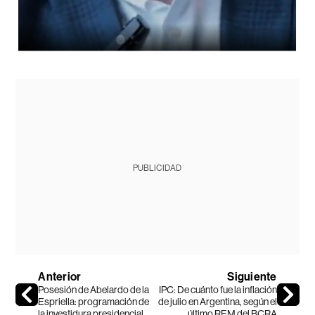
PUBLICIDAD
Anterior
Siguiente
Posesión de Abelardo de la
IPC: De cuánto fue la inflación
Espriella: programación de
de julio en Argentina, según el
la investidura presidencial
último REM del BCRA