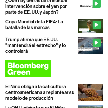
¿Qué hay detrás de la inusual
intervención sobre el yen por
parte de EE. UU. y Japón?
Copa Mundial de la FIFA: La
batalla de las marcas
Trump afirma que EE.UU.
"mantendrá el estrecho" y lo
controlará
El Niño obliga a la caficultura
centroamericana a replantear su
modelo de producción
La ONU advierte que El Niño