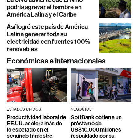
podría agravar el hambre en
América Latina y el Caribe
Así logró este país de América
Latina generar toda su
electricidad con fuentes 100%
renovables
Económicas e internacionales
ESTADOS UNIDOS
NEGOCIOS
Productividad laboral de
SoftBank obtiene un
EE.UU. acelera más de
préstamo de
lo esperado en el
US$10.000 millones
segundo trimestre
respaldado por su