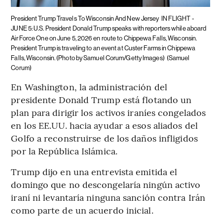
President Trump Travels To Wisconsin And New Jersey
IN FLIGHT -
JUNE 5: U.S. President Donald Trump speaks with reporters while aboard
Air Force One on June 5, 2026 en route to Chippewa Falls, Wisconsin.
President Trump is traveling to an event at Custer Farms in Chippewa
Falls, Wisconsin. (Photo by Samuel Corum/Getty Images)
(Samuel
Corum)
En Washington, la administración del
presidente Donald Trump está flotando un
plan para dirigir los activos iraníes congelados
en los EE.UU. hacia ayudar a esos aliados del
Golfo a reconstruirse de los daños infligidos
por la República Islámica.
Trump dijo en una entrevista emitida el
domingo que no descongelaría ningún activo
iraní ni levantaría ninguna sanción contra Irán
como parte de un acuerdo inicial.