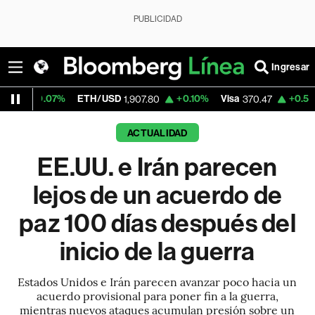
PUBLICIDAD
Ingresar
ETH/USD
+0.10%
Visa
+0.52%
MercadoLib
1,907.80
370.47
ACTUALIDAD
EE.UU. e Irán parecen
lejos de un acuerdo de
paz 100 días después del
inicio de la guerra
Estados Unidos e Irán parecen avanzar poco hacia un
acuerdo provisional para poner fin a la guerra,
mientras nuevos ataques acumulan presión sobre un