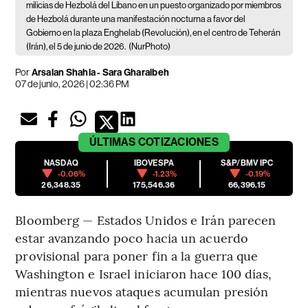
milicias de Hezbolá del Líbano en un puesto organizado por miembros
de Hezbolá durante una manifestación nocturna a favor del
Gobierno en la plaza Enghelab (Revolución), en el centro de Teherán
(Irán), el 5 de junio de 2026.
(NurPhoto)
Por
Arsalan Shahla - Sara Gharaibeh
07 de junio, 2026 | 02:36 PM
ÚLTIMAS
COTIZACIONES
NASDAQ
IBOVESPA
S&P/BMV IPC
-0.06%
-1.23%
-0.19%
26,348.35
175,546.36
66,396.15
Bloomberg — Estados Unidos e Irán parecen
estar avanzando poco hacia un acuerdo
provisional para poner fin a la guerra que
Washington e Israel iniciaron hace 100 días,
mientras nuevos ataques acumulan presión