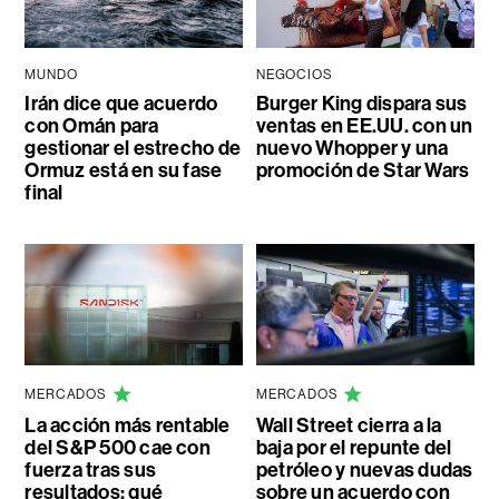
MUNDO
NEGOCIOS
Irán dice que acuerdo
Burger King dispara sus
con Omán para
ventas en EE.UU. con un
gestionar el estrecho de
nuevo Whopper y una
Ormuz está en su fase
promoción de Star Wars
final
MERCADOS
MERCADOS
La acción más rentable
Wall Street cierra a la
del S&P 500 cae con
baja por el repunte del
fuerza tras sus
petróleo y nuevas dudas
resultados: qué
sobre un acuerdo con