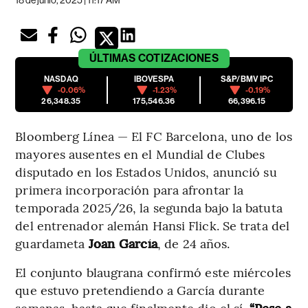
18 de junio, 2025 | 11:17 AM
ÚLTIMAS
COTIZACIONES
NASDAQ
IBOVESPA
S&P/BMV IPC
-0.06%
-1.23%
-0.19%
26,348.35
175,546.36
66,396.15
Bloomberg Línea — El FC Barcelona, uno de los
mayores ausentes en el Mundial de Clubes
disputado en los Estados Unidos, anunció su
primera incorporación para afrontar la
temporada 2025/26, la segunda bajo la batuta
del entrenador alemán Hansi Flick. Se trata del
guardameta
Joan García
, de 24 años.
El conjunto blaugrana confirmó este miércoles
que estuvo pretendiendo a García durante
semanas, hasta que finalmente dio el sí.
“Pese a