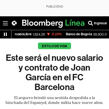
PUBLICIDAD
Ingresar
adoLibre
-5.23%
Banco de Bogota
+0.46%
1,824.26
38,900.00
ESTILO DE VIDA
Este será el nuevo salario
y contrato de Joan
García en el FC
Barcelona
El arquero brindó una sentida despedida a la
hinchada del Espanyol, donde milita hace nueve años.