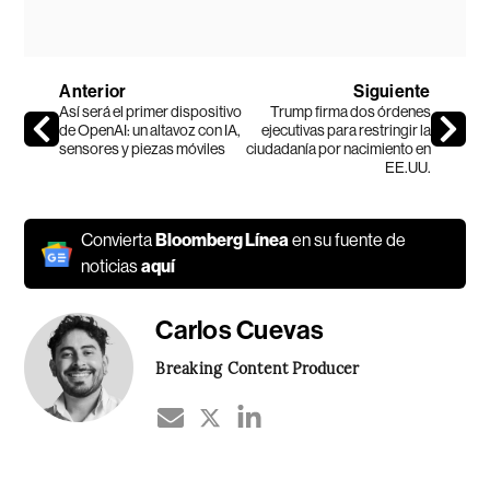
Anterior
Siguiente
Así será el primer dispositivo
Trump firma dos órdenes
de OpenAI: un altavoz con IA,
ejecutivas para restringir la
sensores y piezas móviles
ciudadanía por nacimiento en
EE.UU.
Convierta
Bloomberg Línea
en su fuente de
noticias
aquí
Carlos Cuevas
Breaking Content Producer