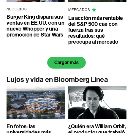
NEGOCIOS
MERCADOS
Burger King dispara sus
La acción más rentable
ventas en EE.UU. con un
del S&P 500 cae con
nuevo Whopper y una
fuerza tras sus
promoción de Star Wars
resultados: qué
preocupa al mercado
Cargar más
Lujos y vida en Bloomberg Línea
En fotos: las
¿Quién era William Orbit,
universidades más
el productor que trabajó