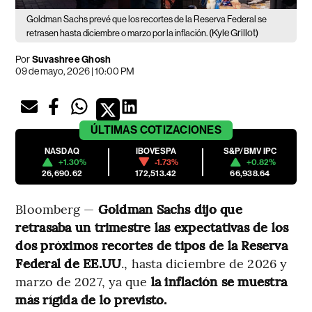
Goldman Sachs prevé que los recortes de la Reserva Federal se
(Kyle Grillot)
retrasen hasta diciembre o marzo por la inflación.
Por
Suvashree Ghosh
09 de mayo, 2026 | 10:00 PM
ÚLTIMAS
COTIZACIONES
NASDAQ
IBOVESPA
S&P/BMV IPC
+1.30%
-1.73%
+0.82%
26,690.62
172,513.42
66,938.64
Bloomberg —
Goldman Sachs dijo que
retrasaba un trimestre las expectativas de los
dos próximos recortes de tipos de la Reserva
Federal de EE.UU
., hasta diciembre de 2026 y
marzo de 2027, ya que
la inflación se muestra
más rígida de lo previsto.