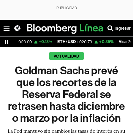
PUBLICIDAD
Ingresar
+0.13%
ETH/USD
+0.35%
Visa
-2
020.99
1,920.73
362.50
ACTUALIDAD
Goldman Sachs prevé
que los recortes de la
Reserva Federal se
retrasen hasta diciembre
o marzo por la inflación
La Fed mantuvo sin cambios las tasas de interés en su