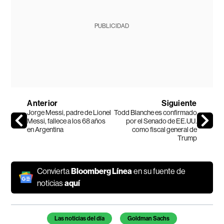
PUBLICIDAD
Anterior
Siguiente
Jorge Messi, padre de Lionel
Todd Blanche es confirmado
Messi, fallece a los 68 años
por el Senado de EE.UU.
en Argentina
como fiscal general de
Trump
Convierta
Bloomberg Línea
en su fuente de
noticias
aquí
Temas de este artículo
Las noticias del día
Goldman Sachs