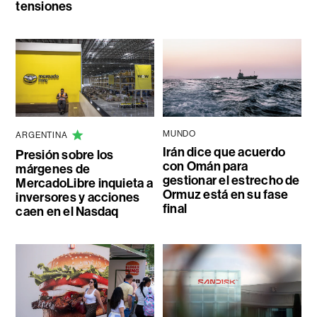
tensiones
MUNDO
ARGENTINA
Irán dice que acuerdo
Presión sobre los
con Omán para
márgenes de
gestionar el estrecho de
MercadoLibre inquieta a
Ormuz está en su fase
inversores y acciones
final
caen en el Nasdaq