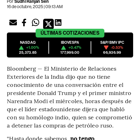
Por
Sudhi Ranjan Sen
16 de octubre, 2025 | 09:13 AM
ÚLTIMAS
COTIZACIONES
NASDAQ
IBOVESPA
S&P/BMV IPC
+1.00%
+0.47%
-0.53%
25,373.85
177,999.00
66,936.99
Bloomberg — El Ministerio de Relaciones
Exteriores de la India dijo que no tiene
conocimiento de una conversación entre el
presidente Donald Trump y el primer ministro
Narendra Modi el miércoles, horas después de
que el líder estadounidense dijera que habló
con su homólogo indio, quien se comprometió
a detener las compras de petróleo ruso.
“Hasta donde sabemos,
no tengo