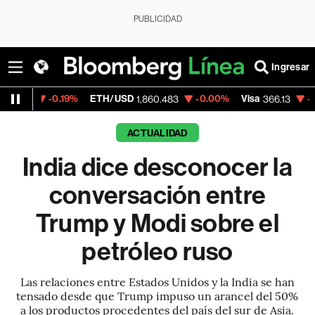
PUBLICIDAD
Ingresar
0.19%
ETH/USD
-0.00%
Visa
-0.04%
Merc
1,860.483
366.13
ACTUALIDAD
India dice desconocer la
conversación entre
Trump y Modi sobre el
petróleo ruso
Las relaciones entre Estados Unidos y la India se han
tensado desde que Trump impuso un arancel del 50%
a los productos procedentes del país del sur de Asia.