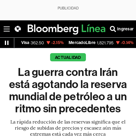
PUBLICIDAD
Ingresar
isa
-2.15%
MercadoLibre
-0.14%
Banco de B
362.50
1,821.795
ACTUALIDAD
La guerra contra Irán
está agotando la reserva
mundial de petróleo a un
ritmo sin precedentes
La rápida reducción de las reservas significa que el
riesgo de subidas de precios y escasez aún más
extremas está cada vez más cerca