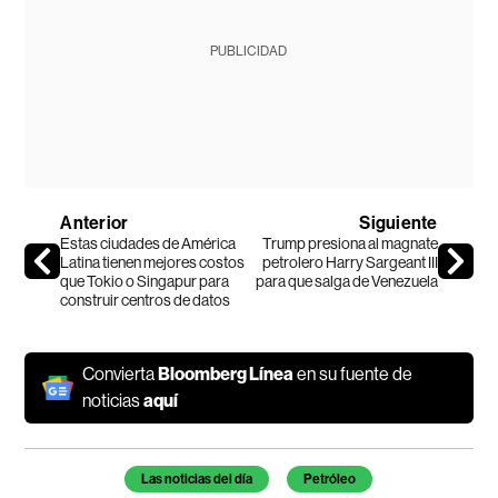
PUBLICIDAD
Anterior
Siguiente
Estas ciudades de América
Trump presiona al magnate
Latina tienen mejores costos
petrolero Harry Sargeant III
que Tokio o Singapur para
para que salga de Venezuela
construir centros de datos
Convierta
Bloomberg Línea
en su fuente de
noticias
aquí
Temas de este artículo
Las noticias del día
Petróleo