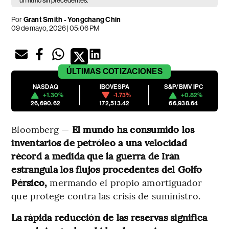
un ritmo sin precedentes.
Por
Grant Smith - Yongchang Chin
09 de mayo, 2026 | 05:06 PM
ÚLTIMAS
COTIZACIONES
NASDAQ
IBOVESPA
S&P/BMV IPC
+1.30%
-1.73%
+0.82%
26,690.62
172,513.42
66,938.64
Bloomberg —
El mundo ha consumido los
inventarios de petróleo a una velocidad
récord a medida que la guerra de Irán
estrangula los flujos procedentes del Golfo
Pérsico,
mermando el propio amortiguador
que protege contra las crisis de suministro.
La rápida reducción de las reservas significa