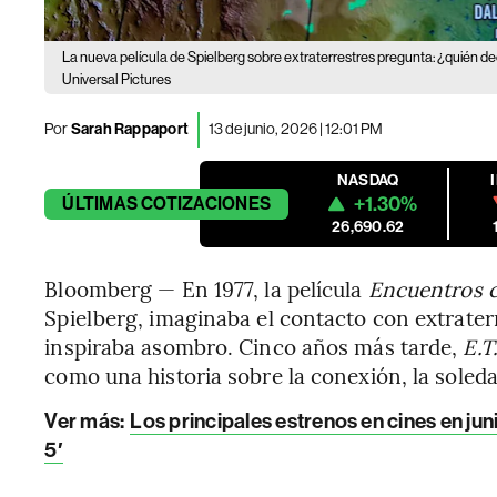
La nueva película de Spielberg sobre extraterrestres pregunta: ¿quién de
Universal Pictures
Por
Sarah Rappaport
13 de junio, 2026 | 12:01 PM
NASDAQ
+1.30%
ÚLTIMAS
COTIZACIONES
26,690.62
Bloomberg — En 1977, la película
Encuentros c
Spielberg, imaginaba el contacto con extrate
inspiraba asombro. Cinco años más tarde,
E.T.
como una historia sobre la conexión, la soleda
Ver más:
Los principales estrenos en cines en jun
5′