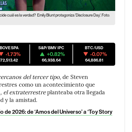
cide cuál es la verdad?
Emily Blunt protagoniza 'Disclosure Day'. Foto:
IBOVESPA
S&P/BMV IPC
BTC/USD
-1.73%
+0.82%
-0.07%
172,513.42
66,938.64
64,886.81
ercanos del tercer tipo
, de Steven
rrestres como un acontecimiento que
, el extraterrestre
planteaba otra llegada
d y la amistad.
io de 2026: de ‘Amos del Universo’ a ‘Toy Story