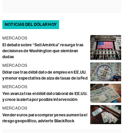
NOTICIAS DEL DÓLAR HOY
MERCADOS
El debate sobre “Sell América” resurge tras
decisiones de Washington que siembran
dudas
MERCADOS
Dólar cae tras débil dato de empleo en EE.UU.
y menor expectativa de alza de tasas de la Fed
MERCADOS
Yen avanza tras el débil dato laboral de EE.UU.
y crece la alerta por posible intervención
MERCADOS
Vender euros para comprar yenes aumenta el
riesgo geopolítico, advierte BlackRock