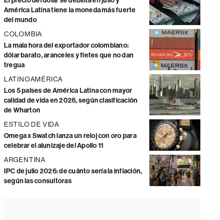
El precio del dólar se debilita en julio y
América Latina tiene la moneda más fuerte
del mundo
COLOMBIA
La mala hora del exportador colombiano:
dólar barato, aranceles y fletes que no dan
tregua
LATINOAMÉRICA
Los 5 países de América Latina con mayor
calidad de vida en 2026, según clasificación
de Wharton
ESTILO DE VIDA
Omega x Swatch lanza un reloj con oro para
celebrar el alunizaje del Apollo 11
ARGENTINA
IPC de julio 2026: de cuánto sería la inflación,
según las consultoras