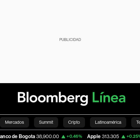
PUBLICIDAD
Mercados
Summit
Cripto
Latinoamérica
T
ogota
38,900.00
Apple
313.305
USD 
+0.46%
+0.25%
Green
Economía
Estilo de vida
Mundo
Videos