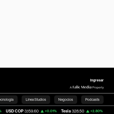
Ingresar
ecnología
Línea Studios
Negocios
Podcasts
COP
3,159.60
Tesla
328.50
Space X
133.
+0.01%
+2.80%
English