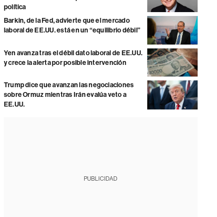
política
Barkin, de la Fed, advierte que el mercado
laboral de EE.UU. está en un “equilibrio débil”
Yen avanza tras el débil dato laboral de EE.UU.
y crece la alerta por posible intervención
Trump dice que avanzan las negociaciones
sobre Ormuz mientras Irán evalúa veto a
EE.UU.
PUBLICIDAD