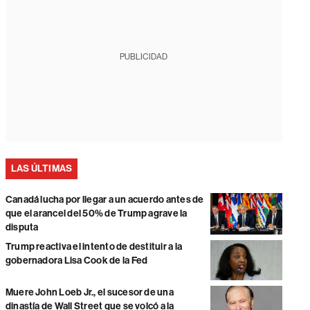
PUBLICIDAD
LAS ÚLTIMAS
Canadá lucha por llegar a un acuerdo antes de
que el arancel del 50% de Trump agrave la
disputa
Trump reactiva el intento de destituir a la
gobernadora Lisa Cook de la Fed
Muere John Loeb Jr., el sucesor de una
dinastía de Wall Street que se volcó a la