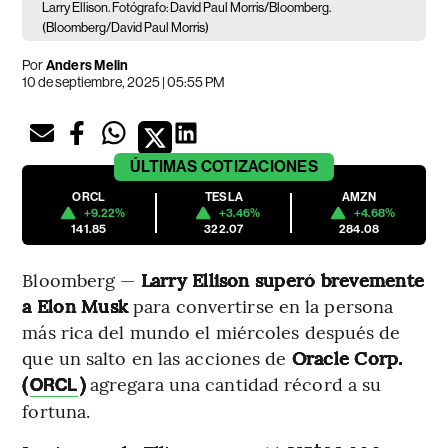
Larry Ellison. Fotógrafo: David Paul Morris/Bloomberg.
(Bloomberg/David Paul Morris)
Por
Anders Melin
10 de septiembre, 2025 | 05:55 PM
ÚLTIMAS
COTIZACIONES
ORCL
TESLA
AMZN
+9.22%
+3.46%
+4.68%
141.85
322.07
284.08
Bloomberg —
Larry Ellison superó brevemente
a Elon Musk
para convertirse en la persona
más rica del mundo el miércoles después de
que un salto en las acciones de
Oracle Corp.
(
)
agregara una cantidad récord a su
ORCL
fortuna.