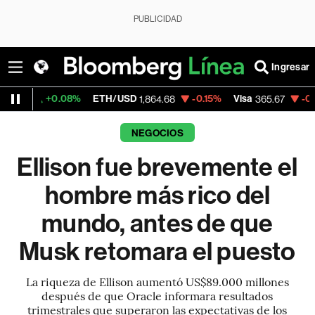
PUBLICIDAD
Ingresar
0.08%
ETH/USD
-0.15%
Visa
-0.13%
Merca
1,864.68
365.67
NEGOCIOS
Ellison fue brevemente el
hombre más rico del
mundo, antes de que
Musk retomara el puesto
La riqueza de Ellison aumentó US$89.000 millones
después de que Oracle informara resultados
trimestrales que superaron las expectativas de los