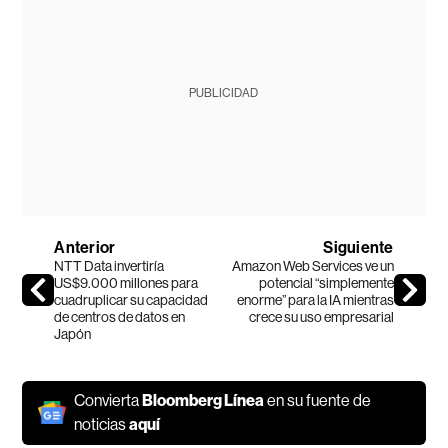
PUBLICIDAD
Anterior
Siguiente
NTT Data invertiría
Amazon Web Services ve un
US$9.000 millones para
potencial “simplemente
cuadruplicar su capacidad
enorme” para la IA mientras
de centros de datos en
crece su uso empresarial
Japón
Convierta
Bloomberg Línea
en su fuente de
noticias
aquí