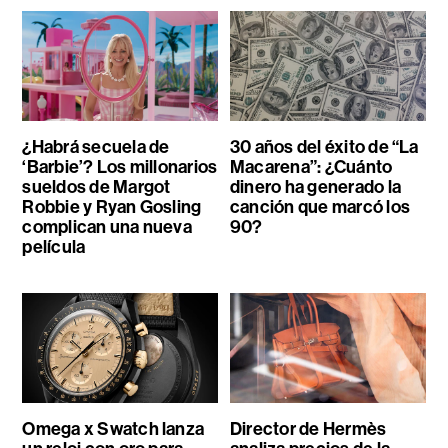
¿Habrá secuela de
30 años del éxito de “La
‘Barbie’? Los millonarios
Macarena”: ¿Cuánto
sueldos de Margot
dinero ha generado la
Robbie y Ryan Gosling
canción que marcó los
complican una nueva
90?
película
Omega x Swatch lanza
Director de Hermès