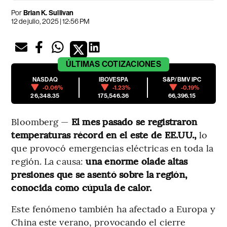
Por
Brian K. Sullivan
12 de julio, 2025 | 12:56 PM
ÚLTIMAS
COTIZACIONES
NASDAQ
IBOVESPA
S&P/BMV IPC
-0.06%
-1.23%
-0.19%
26,348.35
175,546.36
66,396.15
Bloomberg —
El mes pasado se registraron
temperaturas récord en el este de EE.UU.,
lo
que provocó emergencias eléctricas en toda la
región. La causa:
una enorme olade altas
presiones que se asentó sobre la región,
conocida como cúpula de calor.
Este fenómeno también ha afectado a Europa y
China este verano, provocando el cierre