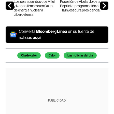
Los seis acuerdos que Milei
Posesión de Abelardo de la
y Noboa firmaron en Quito:
Espriella: programación de
de energía nuclear a
la investidura presidencial
ciberdefensa
Convierta
Bloomberg Línea
en su fuente de
noticias
aquí
Temas de este artículo
Ola de calor
Calor
Las noticias del día
PUBLICIDAD