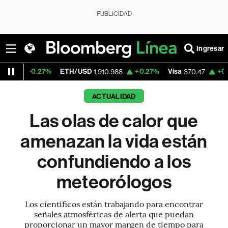
PUBLICIDAD
Ingresar
%
ETH/USD
+0.27%
Visa
+0.52%
Mercad
1,910.988
370.47
ACTUALIDAD
Las olas de calor que
amenazan la vida están
confundiendo a los
meteorólogos
Los científicos están trabajando para encontrar
señales atmosféricas de alerta que puedan
proporcionar un mayor margen de tiempo para