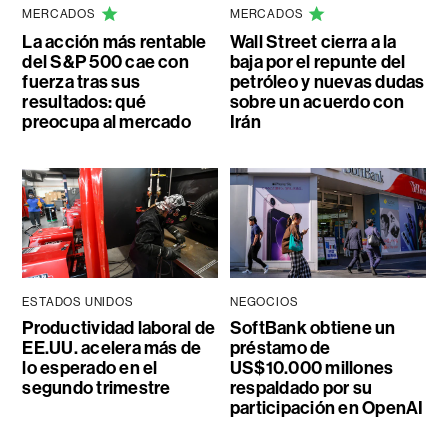
MERCADOS
MERCADOS
La acción más rentable
Wall Street cierra a la
del S&P 500 cae con
baja por el repunte del
fuerza tras sus
petróleo y nuevas dudas
resultados: qué
sobre un acuerdo con
preocupa al mercado
Irán
ESTADOS UNIDOS
NEGOCIOS
Productividad laboral de
SoftBank obtiene un
EE.UU. acelera más de
préstamo de
lo esperado en el
US$10.000 millones
segundo trimestre
respaldado por su
participación en OpenAI