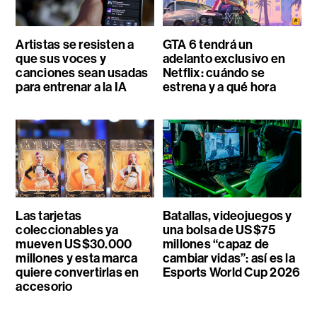
Artistas se resisten a
GTA 6 tendrá un
que sus voces y
adelanto exclusivo en
canciones sean usadas
Netflix: cuándo se
para entrenar a la IA
estrena y a qué hora
Las tarjetas
Batallas, videojuegos y
coleccionables ya
una bolsa de US$75
mueven US$30.000
millones “capaz de
millones y esta marca
cambiar vidas”: así es la
quiere convertirlas en
Esports World Cup 2026
accesorio