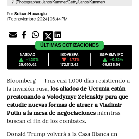
7.
(Photographer: Janos Kummer/Getty/Janos Kummer)
Por
Selcan Hacaoglu
17 de noviembre, 2024 | 06:44 PM
ÚLTIMAS
COTIZACIONES
NASDAQ
IBOVESPA
S&P/BMV IPC
+1.30%
-1.73%
+0.82%
26,690.62
172,513.42
66,938.64
Bloomberg — Tras casi 1.000 días resistiendo a
la invasión rusa,
los aliados de Ucrania están
presionando a Volodymyr Zelenskiy para que
estudie nuevas formas de atraer a Vladimir
Putin a la mesa de negociaciones
mientras
buscan el fin de los combates.
Donald Trump volverá a la Casa Blanca en