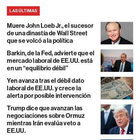
LAS ÚLTIMAS
Muere John Loeb Jr., el sucesor
de una dinastía de Wall Street
que se volcó a la política
Barkin, de la Fed, advierte que el
mercado laboral de EE.UU. está
en un “equilibrio débil”
Yen avanza tras el débil dato
laboral de EE.UU. y crece la
alerta por posible intervención
Trump dice que avanzan las
negociaciones sobre Ormuz
mientras Irán evalúa veto a
EE.UU.