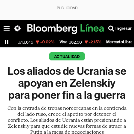
PUBLICIDAD
Ingresar
-0.02%
Visa
-2.15%
MercadoLibre
3.645
362.50
1,821.795
ACTUALIDAD
Los aliados de Ucrania se
apoyan en Zelenskiy
para poner fin a la guerra
Con la entrada de tropas norcoreanas en la contienda
del lado ruso, crece el apetito por detener el
conflicto. Los aliados de Ucrania están presionando a
Zelenskiy para que estudie nuevas formas de atraer a
Putin a la mesa de negociaciones