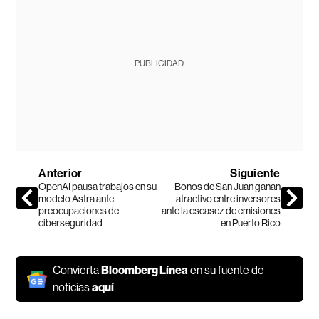
PUBLICIDAD
Anterior
Siguiente
OpenAI pausa trabajos en su
Bonos de San Juan ganan
modelo Astra ante
atractivo entre inversores
preocupaciones de
ante la escasez de emisiones
ciberseguridad
en Puerto Rico
Convierta
Bloomberg Línea
en su fuente de
noticias
aquí