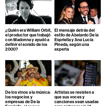
¿Quién era William Orbit,
El mensaje detrás del
el productor que trabajó
estilo de Abelardo De la
con Madonna y ayudó a
Espriella y Ana Lucía
definir el sonido de los
Pineda, según una
2000?
experta
De los vinos a la música:
Artistas se resisten a
los negocios y
que sus voces y
empresas de De la
canciones sean usadas