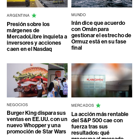
MUNDO
ARGENTINA
Irán dice que acuerdo
Presión sobre los
con Omán para
márgenes de
gestionar el estrecho de
MercadoLibre inquieta a
Ormuz está en su fase
inversores y acciones
final
caen en el Nasdaq
NEGOCIOS
MERCADOS
Burger King dispara sus
La acción más rentable
ventas en EE.UU. con un
del S&P 500 cae con
nuevo Whopper y una
fuerza tras sus
promoción de Star Wars
resultados: qué