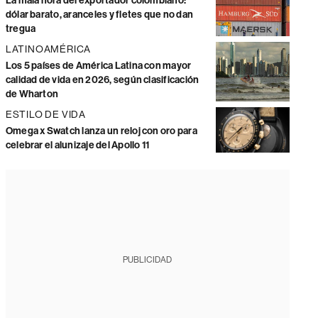
La mala hora del exportador colombiano:
dólar barato, aranceles y fletes que no dan
tregua
LATINOAMÉRICA
Los 5 países de América Latina con mayor
calidad de vida en 2026, según clasificación
de Wharton
ESTILO DE VIDA
Omega x Swatch lanza un reloj con oro para
celebrar el alunizaje del Apollo 11
PUBLICIDAD