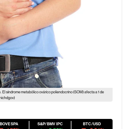
.
El síndrome metabólico ovárico poliendocrino (SOM) afecta a 1 de
 nichdgov)
IBOVESPA
S&P/BMV IPC
BTC/USD