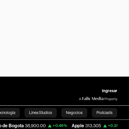
Ingresar
ecnología
Línea Studios
Negocios
Podcasts
ta
38,900.00
Apple
313.305
USD COP
+0.46%
+0.25%
English