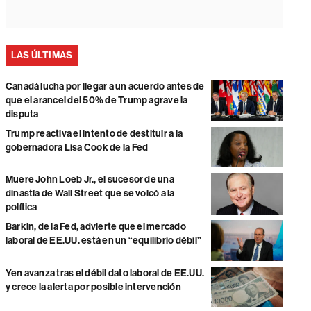
LAS ÚLTIMAS
Canadá lucha por llegar a un acuerdo antes de
que el arancel del 50% de Trump agrave la
disputa
Trump reactiva el intento de destituir a la
gobernadora Lisa Cook de la Fed
Muere John Loeb Jr., el sucesor de una
dinastía de Wall Street que se volcó a la
política
Barkin, de la Fed, advierte que el mercado
laboral de EE.UU. está en un “equilibrio débil”
Yen avanza tras el débil dato laboral de EE.UU.
y crece la alerta por posible intervención