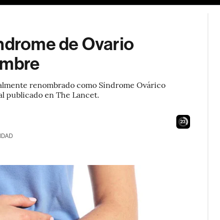
índrome de Ovario
ombre
ficialmente renombrado como Síndrome Ovárico
al publicado en The Lancet.
22
IDAD