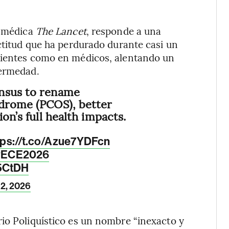
a médica
The Lancet
, responde a una
actitud que ha perdurado durante casi un
cientes como en médicos, alentando un
fermedad.
nsus to rename
ndrome (PCOS), better
ion’s full health impacts.
tps://t.co/Azue7YDFcn
#ECE2026
i5CtDH
12, 2026
io Poliquístico es un nombre “inexacto y