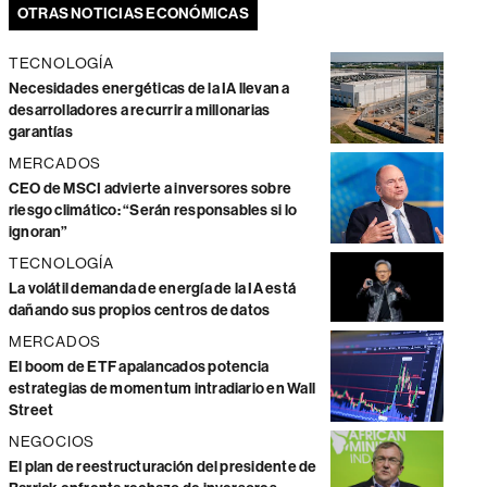
OTRAS NOTICIAS ECONÓMICAS
TECNOLOGÍA
Necesidades energéticas de la IA llevan a
desarrolladores a recurrir a millonarias
garantías
MERCADOS
CEO de MSCI advierte a inversores sobre
riesgo climático: “Serán responsables si lo
ignoran”
TECNOLOGÍA
La volátil demanda de energía de la IA está
dañando sus propios centros de datos
MERCADOS
El boom de ETF apalancados potencia
estrategias de momentum intradiario en Wall
Street
NEGOCIOS
El plan de reestructuración del presidente de