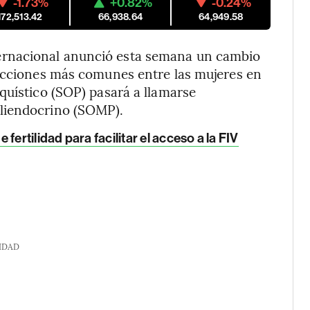
-1.73%
+0.82%
-0.24%
172,513.42
66,938.64
64,949.58
rnacional anunció esta semana un cambio
fecciones más comunes entre las mujeres en
quístico (SOP) pasará a llamarse
liendocrino (SOMP).
ertilidad para facilitar el acceso a la FIV
IDAD