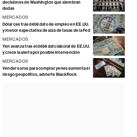
decisiones de Washington que siembran
dudas
MERCADOS
Dólar cae tras débil dato de empleo en EE.UU.
y menor expectativa de alza de tasas de la Fed
MERCADOS
Yen avanza tras el débil dato laboral de EE.UU.
y crece la alerta por posible intervención
MERCADOS
Vender euros para comprar yenes aumenta el
riesgo geopolítico, advierte BlackRock