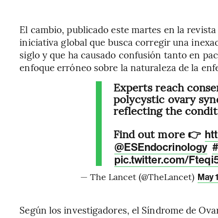
El cambio, publicado este martes en la revist
iniciativa global que busca corregir una inex
siglo y que ha causado confusión tanto en pa
enfoque erróneo sobre la naturaleza de la en
Experts reach conse
polycystic ovary sy
reflecting the condit
Find out more 👉
ht
@ESEndocrinology
pic.twitter.com/Fteq
— The Lancet (@TheLancet)
May 
Según los investigadores, el Síndrome de Ovar