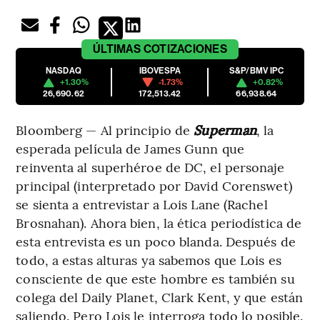
ÚLTIMAS
COTIZACIONES
NASDAQ
IBOVESPA
S&P/BMV IPC
+1.30%
-1.73%
+0.82%
26,690.62
172,513.42
66,938.64
Bloomberg — Al principio de
Superman
, la
esperada película de James Gunn que
reinventa al superhéroe de DC, el personaje
principal (interpretado por David Corenswet)
se sienta a entrevistar a Lois Lane (Rachel
Brosnahan). Ahora bien, la ética periodística de
esta entrevista es un poco blanda. Después de
todo, a estas alturas ya sabemos que Lois es
consciente de que este hombre es también su
colega del Daily Planet, Clark Kent, y que están
saliendo. Pero Lois le interroga todo lo posible.