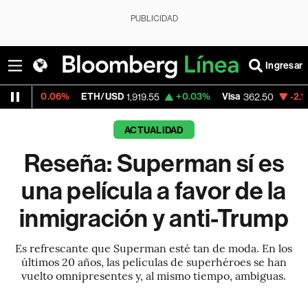
PUBLICIDAD
Ingresar
%
ETH/USD
+0.03%
Visa
-2.15%
MercadoLi
1,919.55
362.50
ACTUALIDAD
Reseña: Superman sí es
una película a favor de la
inmigración y anti-Trump
Es refrescante que Superman esté tan de moda. En los
últimos 20 años, las películas de superhéroes se han
vuelto omnipresentes y, al mismo tiempo, ambiguas.