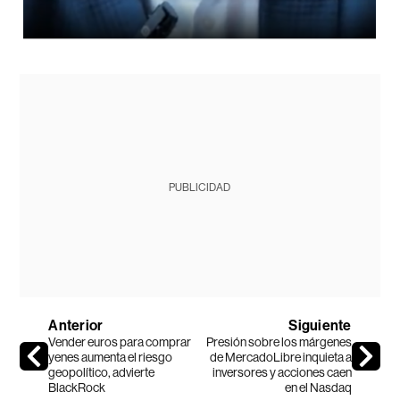
PUBLICIDAD
Anterior
Siguiente
Vender euros para comprar
Presión sobre los márgenes
yenes aumenta el riesgo
de MercadoLibre inquieta a
geopolítico, advierte
inversores y acciones caen
BlackRock
en el Nasdaq