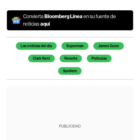
Convierta
Bloomberg Línea
en su fuente de
noticias
aquí
Temas de este artículo
Las noticias del día
Superman
James Gunn
Clark Kent
Reseña
Películas
Spoilers
PUBLICIDAD