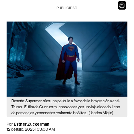
21
PUBLICIDAD
Reseña: Superman sí es una película a favor de la inmigración y anti-
Trump.
El film de Gunn es muchas cosas y es un viaje alocado, lleno
de personajes y escenarios realmente insólitos.
(Jessica Miglio)
Por
Esther Zuckerman
12 de julio, 2025 | 03:00 AM