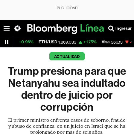
PUBLICIDAD
Ingresar
.96%
ETH/USD
+1.75%
Visa
-0.04%
Merc
1,869.033
366.13
ACTUALIDAD
Trump presiona para que
Netanyahu sea indultado
dentro de juicio por
corrupción
El primer ministro enfrenta casos de soborno, fraude
y abuso de confianza, en un juicio en Israel que se ha
prolongado por más de seis años.