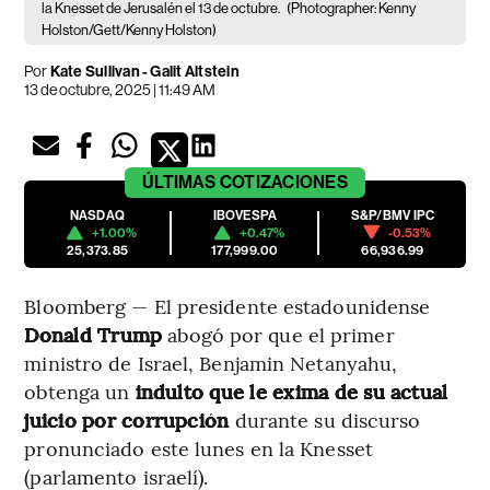
la Knesset de Jerusalén el 13 de octubre.
(Photographer: Kenny
Holston/Gett/Kenny Holston)
Por
Kate Sullivan - Galit Altstein
13 de octubre, 2025 | 11:49 AM
ÚLTIMAS
COTIZACIONES
NASDAQ
IBOVESPA
S&P/BMV IPC
+1.00%
+0.47%
-0.53%
25,373.85
177,999.00
66,936.99
Bloomberg — El presidente estadounidense
Donald Trump
abogó por que el primer
ministro de Israel, Benjamin Netanyahu,
obtenga un
indulto que le exima de su actual
juicio por corrupción
durante su discurso
pronunciado este lunes en la Knesset
(parlamento israelí).