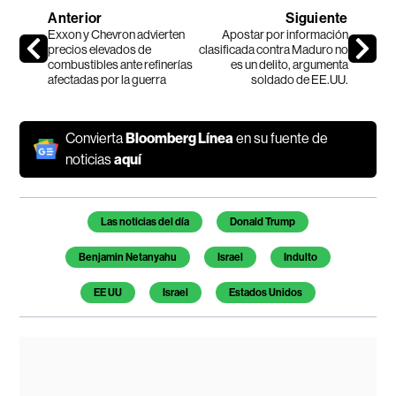
Anterior
Siguiente
Exxon y Chevron advierten
Apostar por información
precios elevados de
clasificada contra Maduro no
combustibles ante refinerías
es un delito, argumenta
afectadas por la guerra
soldado de EE.UU.
Convierta
Bloomberg Línea
en su fuente de
noticias
aquí
Temas de este artículo
Las noticias del día
Donald Trump
Benjamin Netanyahu
Israel
Indulto
EE UU
Israel
Estados Unidos