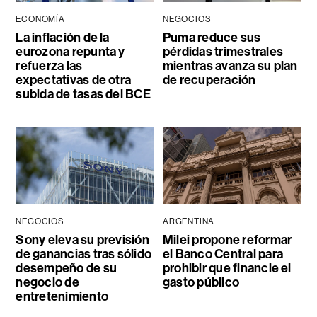
ECONOMÍA
NEGOCIOS
La inflación de la
Puma reduce sus
eurozona repunta y
pérdidas trimestrales
refuerza las
mientras avanza su plan
expectativas de otra
de recuperación
subida de tasas del BCE
NEGOCIOS
ARGENTINA
Sony eleva su previsión
Milei propone reformar
de ganancias tras sólido
el Banco Central para
desempeño de su
prohibir que financie el
negocio de
gasto público
entretenimiento