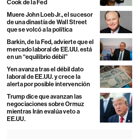
Cook de la Fed
Muere John Loeb Jr., el sucesor
de una dinastía de Wall Street
que se volcó a la política
Barkin, de la Fed, advierte que el
mercado laboral de EE.UU. está
en un “equilibrio débil”
Yen avanza tras el débil dato
laboral de EE.UU. y crece la
alerta por posible intervención
Trump dice que avanzan las
negociaciones sobre Ormuz
mientras Irán evalúa veto a
EE.UU.