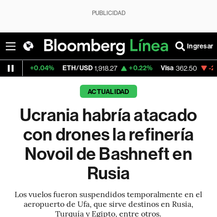
PUBLICIDAD
Ingresar
.04%
ETH/USD
+0.22%
Visa
-2.15%
Mercad
1,918.27
362.50
ACTUALIDAD
Ucrania habría atacado
con drones la refinería
Novoil de Bashneft en
Rusia
Los vuelos fueron suspendidos temporalmente en el
aeropuerto de Ufa, que sirve destinos en Rusia,
Turquía y Egipto, entre otros.