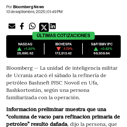
Por
Bloomberg News
13 de septiembre, 2025 | 01:49 PM
ÚLTIMAS
COTIZACIONES
NASDAQ
IBOVESPA
S&P/BMV IPC
+1.30%
-1.73%
+0.82%
26,690.62
172,513.42
66,938.64
Bloomberg — La unidad de inteligencia militar
de Ucrania atacó el sábado la refinería de
petróleo Bashneft PJSC Novoil en Ufa,
Bashkortostán, según una persona
familiarizada con la operación.
Información preliminar muestra que una
“columna de vacío para refinación primaria de
petróleo” resultó dañada
, dijo la persona, que