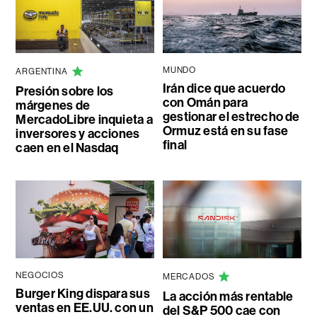
MUNDO
ARGENTINA
Irán dice que acuerdo
Presión sobre los
con Omán para
márgenes de
gestionar el estrecho de
MercadoLibre inquieta a
Ormuz está en su fase
inversores y acciones
final
caen en el Nasdaq
NEGOCIOS
MERCADOS
Burger King dispara sus
La acción más rentable
ventas en EE.UU. con un
del S&P 500 cae con