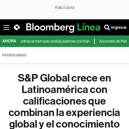
PUBLICIDAD
Ingresar
AHORA
idades y mientras el mercado evalúa avances con Irán
Acciones de Pampa ope
PATROCINADO
S&P Global crece en
Latinoamérica con
calificaciones que
combinan la experiencia
global y el conocimiento