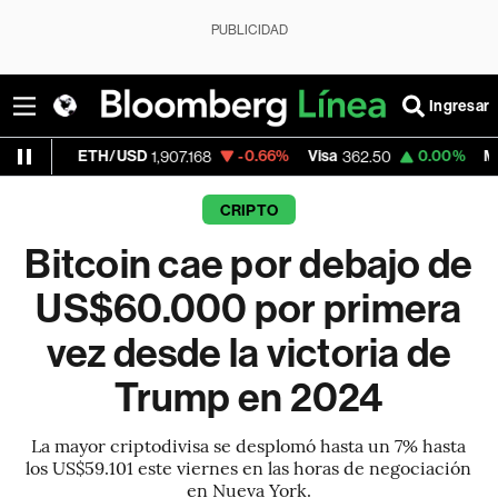
PUBLICIDAD
Ingresar
H/USD
-0.66%
Visa
0.00%
MercadoLibre
1,907.168
362.50
1
CRIPTO
Bitcoin cae por debajo de
US$60.000 por primera
vez desde la victoria de
Trump en 2024
La mayor criptodivisa se desplomó hasta un 7% hasta
los US$59.101 este viernes en las horas de negociación
en Nueva York.