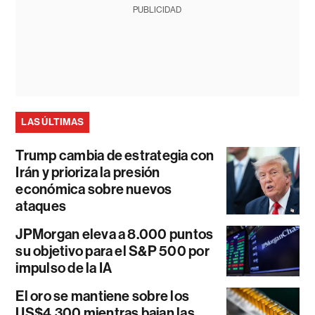
PUBLICIDAD
LAS ÚLTIMAS
Trump cambia de estrategia con
Irán y prioriza la presión
económica sobre nuevos
ataques
JPMorgan eleva a 8.000 puntos
su objetivo para el S&P 500 por
impulso de la IA
El oro se mantiene sobre los
US$4.300 mientras bajan las