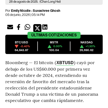
28 de agosto de 2025.
(Chan Long Hei)
Por
Emily Nicolle - Suvashree Ghosh
05 de junio, 2026 | 05:14 PM
ÚLTIMAS
COTIZACIONES
BTC/USD
MSTR
NASDAQ
-0.40%
0.00%
+1.30%
64,843.87
100.04
26,690.62
Bloomberg — El bitcoin (
) cayó por
XBTUSD
debajo de los US$60.000 por primera vez
desde octubre de 2024, extendiendo su
reversión de favorito del mercado tras la
reelección del presidente estadounidense
Donald Trump a una víctima de un panorama
especulativo que cambia rápidamente.