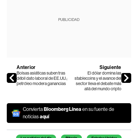
PUBLICIDAD
Anterior
Siguiente
Bolsas asiáticas suben tras
El dólar domina las
débil dato laboral de EE.UU.;
stablecoins y el avance del
petróleo modera ganancias
sector lleva el debate más
allá del mundo cripto
Convierta
Bloomberg Línea
en su fuente de
noticias
aquí
Temas de este artículo