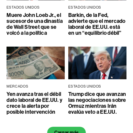
ESTADOS UNIDOS
ESTADOS UNIDOS
Muere John Loeb Jr., el
Barkin, de la Fed,
sucesor de una dinastía
advierte que el mercado
de Wall Street que se
laboral de EE.UU. está
volcó a la política
en un “equilibrio débil”
MERCADOS
ESTADOS UNIDOS
Yen avanza tras el débil
Trump dice que avanzan
dato laboral de EE.UU. y
las negociaciones sobre
crece la alerta por
Ormuz mientras Irán
posible intervención
evalúa veto a EE.UU.
Cargar más