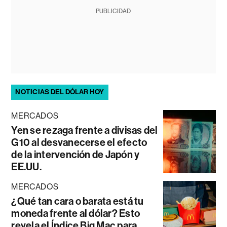
PUBLICIDAD
NOTICIAS DEL DÓLAR HOY
MERCADOS
Yen se rezaga frente a divisas del
G10 al desvanecerse el efecto
de la intervención de Japón y
EE.UU.
MERCADOS
¿Qué tan cara o barata está tu
moneda frente al dólar? Esto
revela el Índice Big Mac para