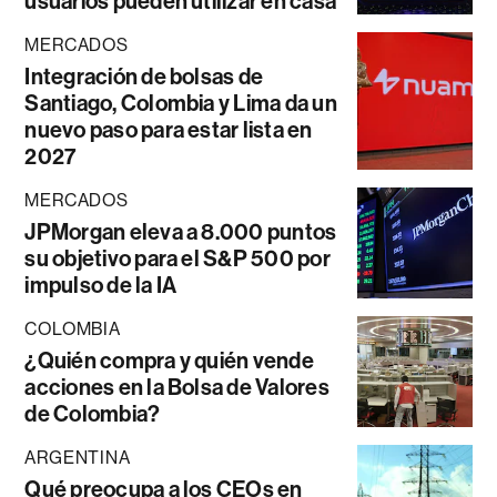
usuarios pueden utilizar en casa
MERCADOS
Integración de bolsas de
Santiago, Colombia y Lima da un
nuevo paso para estar lista en
2027
MERCADOS
JPMorgan eleva a 8.000 puntos
su objetivo para el S&P 500 por
impulso de la IA
COLOMBIA
¿Quién compra y quién vende
acciones en la Bolsa de Valores
de Colombia?
ARGENTINA
Qué preocupa a los CEOs en