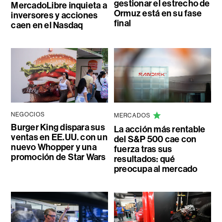
gestionar el estrecho de
MercadoLibre inquieta a
Ormuz está en su fase
inversores y acciones
final
caen en el Nasdaq
NEGOCIOS
MERCADOS
Burger King dispara sus
La acción más rentable
ventas en EE.UU. con un
del S&P 500 cae con
nuevo Whopper y una
fuerza tras sus
promoción de Star Wars
resultados: qué
preocupa al mercado