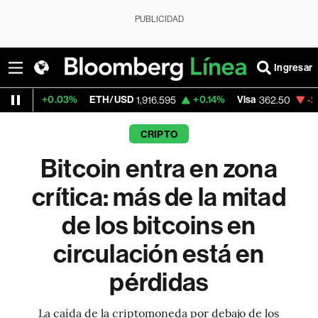
PUBLICIDAD
Ingresar
3%
ETH/USD
+0.14%
Visa
-2.15%
Mercado
1,916.595
362.50
CRIPTO
Bitcoin entra en zona
crítica: más de la mitad
de los bitcoins en
circulación está en
pérdidas
La caída de la criptomoneda por debajo de los