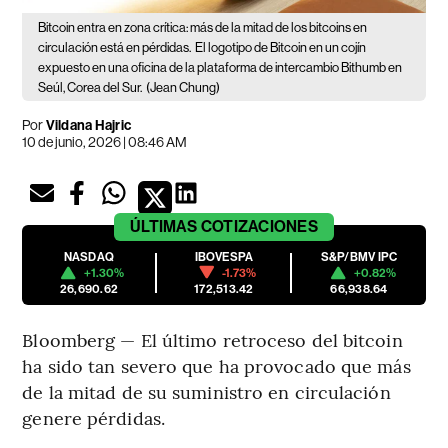
Bitcoin entra en zona crítica: más de la mitad de los bitcoins en
circulación está en pérdidas.
El logotipo de Bitcoin en un cojín
expuesto en una oficina de la plataforma de intercambio Bithumb en
Seúl, Corea del Sur.
(Jean Chung)
Por
Vildana Hajric
10 de junio, 2026 | 08:46 AM
ÚLTIMAS
COTIZACIONES
NASDAQ
IBOVESPA
S&P/BMV IPC
+1.30%
-1.73%
+0.82%
26,690.62
172,513.42
66,938.64
Bloomberg — El último retroceso del bitcoin
ha sido tan severo que ha provocado que más
de la mitad de su suministro en circulación
genere pérdidas.