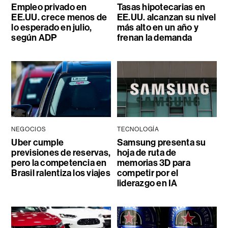
Empleo privado en
Tasas hipotecarias en
EE.UU. crece menos de
EE.UU. alcanzan su nivel
lo esperado en julio,
más alto en un año y
según ADP
frenan la demanda
NEGOCIOS
TECNOLOGÍA
Uber cumple
Samsung presenta su
previsiones de reservas,
hoja de ruta de
pero la competencia en
memorias 3D para
Brasil ralentiza los viajes
competir por el
liderazgo en IA