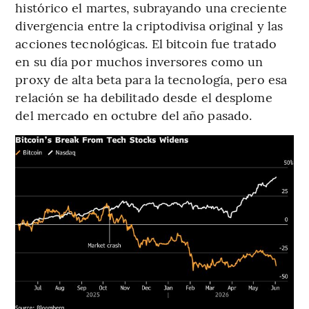
histórico el martes, subrayando una creciente
divergencia entre la criptodivisa original y las
acciones tecnológicas. El bitcoin fue tratado
en su día por muchos inversores como un
proxy de alta beta para la tecnología, pero esa
relación se ha debilitado desde el desplome
del mercado en octubre del año pasado.