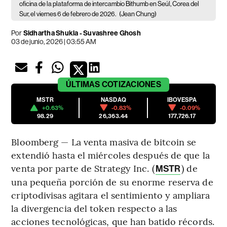
oficina de la plataforma de intercambio Bithumb en Seúl, Corea del
Sur, el viernes 6 de febrero de 2026.
(Jean Chung)
Por
Sidhartha Shukla - Suvashree Ghosh
03 de junio, 2026 | 03:55 AM
ÚLTIMAS
COTIZACIONES
MSTR
NASDAQ
IBOVESPA
+0.63%
-0.83%
-0.09%
98.29
26,363.44
177,726.17
Bloomberg — La venta masiva de bitcoin se
extendió hasta el miércoles después de que la
venta por parte de Strategy Inc. (
) de
MSTR
una pequeña porción de su enorme reserva de
criptodivisas agitara el sentimiento y ampliara
la divergencia del token respecto a las
acciones tecnológicas, que han batido récords.