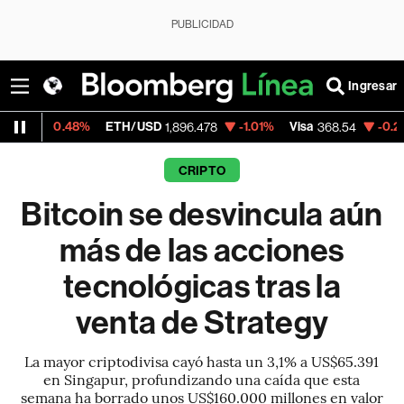
PUBLICIDAD
Ingresar
%
ETH/USD
-1.01%
Visa
-0.28%
MercadoL
1,896.478
368.54
CRIPTO
Bitcoin se desvincula aún
más de las acciones
tecnológicas tras la
venta de Strategy
La mayor criptodivisa cayó hasta un 3,1% a US$65.391
en Singapur, profundizando una caída que esta
semana ha borrado unos US$160.000 millones en valor