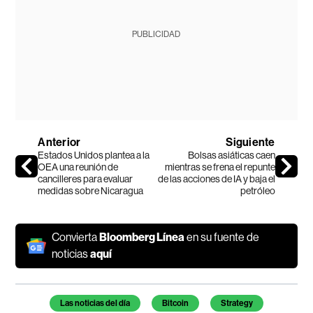
PUBLICIDAD
Anterior
Siguiente
Estados Unidos plantea a la
Bolsas asiáticas caen
OEA una reunión de
mientras se frena el repunte
cancilleres para evaluar
de las acciones de IA y baja el
medidas sobre Nicaragua
petróleo
Convierta
Bloomberg Línea
en su fuente de
noticias
aquí
Temas de este artículo
Las noticias del día
Bitcoin
Strategy