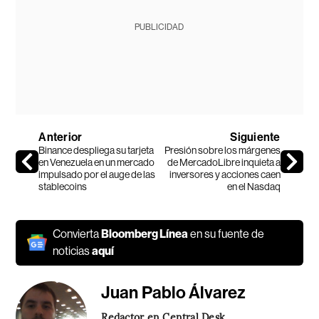
PUBLICIDAD
Anterior
Siguiente
Binance despliega su tarjeta
Presión sobre los márgenes
en Venezuela en un mercado
de MercadoLibre inquieta a
impulsado por el auge de las
inversores y acciones caen
stablecoins
en el Nasdaq
Convierta
Bloomberg Línea
en su fuente de
noticias
aquí
Juan Pablo Álvarez
Redactor en Central Desk.