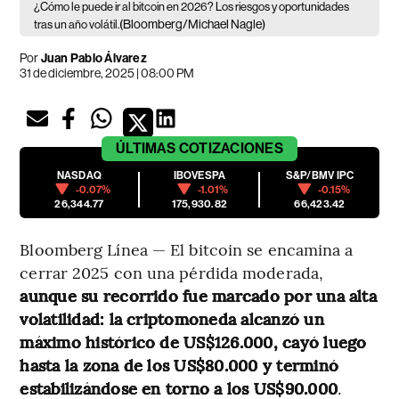
¿Cómo le puede ir al bitcoin en 2026? Los riesgos y oportunidades
(Bloomberg/Michael Nagle)
tras un año volátil.
Por
Juan Pablo Álvarez
31 de diciembre, 2025 | 08:00 PM
ÚLTIMAS
COTIZACIONES
NASDAQ
IBOVESPA
S&P/BMV IPC
-0.07%
-1.01%
-0.15%
26,344.77
175,930.82
66,423.42
Bloomberg Línea — El bitcoin se encamina a
cerrar 2025 con una pérdida moderada,
aunque su recorrido fue marcado por una alta
volatilidad: la criptomoneda alcanzó un
máximo histórico de US$126.000, cayó luego
hasta la zona de los US$80.000 y terminó
estabilizándose en torno a los US$90.000
.