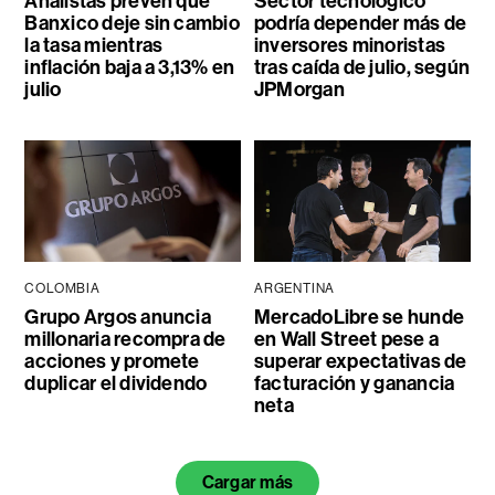
Analistas prevén que
Sector tecnológico
Banxico deje sin cambio
podría depender más de
la tasa mientras
inversores minoristas
inflación baja a 3,13% en
tras caída de julio, según
julio
JPMorgan
COLOMBIA
ARGENTINA
Grupo Argos anuncia
MercadoLibre se hunde
millonaria recompra de
en Wall Street pese a
acciones y promete
superar expectativas de
duplicar el dividendo
facturación y ganancia
neta
Cargar más