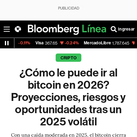
PUBLICIDAD
Ingresar
11%
Visa
-0.24%
MercadoLibre
-7.13%
Banc
367.65
1,787.645
CRIPTO
¿Cómo le puede ir al
bitcoin en 2026?
Proyecciones, riesgos y
oportunidades tras un
2025 volátil
Con una caída moderada en 2025, el bitcoin cierra