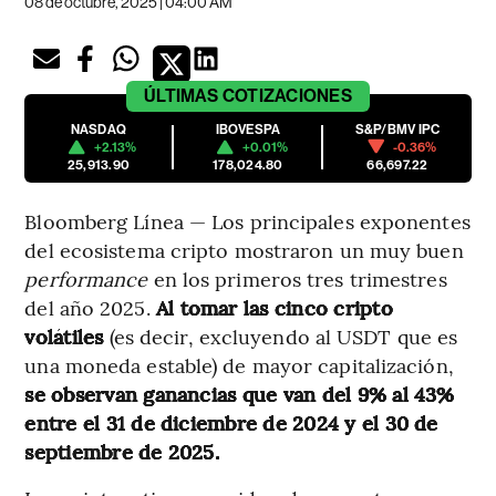
08 de octubre, 2025 | 04:00 AM
ÚLTIMAS
COTIZACIONES
NASDAQ
IBOVESPA
S&P/BMV IPC
+2.13%
+0.01%
-0.36%
25,913.90
178,024.80
66,697.22
Bloomberg Línea — Los principales exponentes
del ecosistema cripto mostraron un muy buen
performance
en los primeros tres trimestres
del año 2025.
Al tomar las cinco cripto
volátiles
(es decir, excluyendo al USDT que es
una moneda estable) de mayor capitalización,
se observan ganancias que van del 9% al 43%
entre el 31 de diciembre de 2024 y el 30 de
septiembre de 2025.