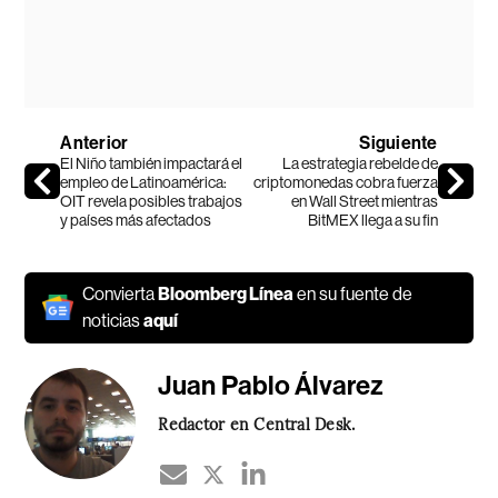
Anterior
Siguiente
El Niño también impactará el
La estrategia rebelde de
empleo de Latinoamérica:
criptomonedas cobra fuerza
OIT revela posibles trabajos
en Wall Street mientras
y países más afectados
BitMEX llega a su fin
Convierta
Bloomberg Línea
en su fuente de
noticias
aquí
Juan Pablo Álvarez
Redactor en Central Desk.