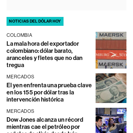
NOTICIAS DEL DÓLAR HOY
COLOMBIA
La mala hora del exportador
colombiano: dólar barato,
aranceles y fletes que no dan
tregua
MERCADOS
El yen enfrenta una prueba clave
en los 155 por dólar tras la
intervención histórica
MERCADOS
Dow Jones alcanza un récord
mientras cae el petróleo por