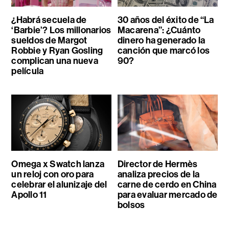
¿Habrá secuela de
30 años del éxito de “La
‘Barbie’? Los millonarios
Macarena”: ¿Cuánto
sueldos de Margot
dinero ha generado la
Robbie y Ryan Gosling
canción que marcó los
complican una nueva
90?
película
Omega x Swatch lanza
Director de Hermès
un reloj con oro para
analiza precios de la
celebrar el alunizaje del
carne de cerdo en China
Apollo 11
para evaluar mercado de
bolsos