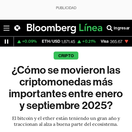
PUBLICIDAD
Ingresar
+0.09%
ETH/USD
+0.21%
Visa
-0.13%
Merc
1,871.45
365.67
CRIPTO
¿Cómo se movieron las
criptomonedas más
importantes entre enero
y septiembre 2025?
El bitcoin y el ether están teniendo un gran año y
traccionan al alza a buena parte del ecosistema.