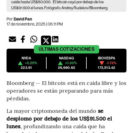
caída hasta US$80.000.
El bitcoin cayó por debajo de los
US$91.500 el lunes. Fotógrafo: Andrey Rudakov/Bloomberg.
Por
David Pan
17 de noviembre, 2025 | 06:11 PM
ÚLTIMAS
COTIZACIONES
NVDA
NASDAQ
IBOVESPA
+2.25%
+1.30%
-1.73%
223.91
26,690.62
172,513.42
Bloomberg — El bitcoin está en caída libre y los
operadores se están preparando para más
pérdidas.
La mayor criptomoneda del mundo
se
desplomó por debajo de los US$91.500 el
lunes
, profundizando una caída que ha