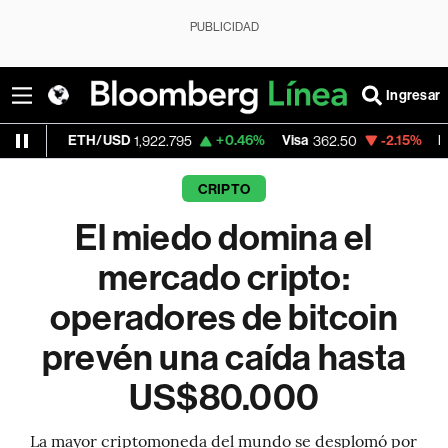
PUBLICIDAD
Ingresar
TH/USD
+0.46%
Visa
-2.15%
MercadoLibre
1,922.795
362.50
CRIPTO
El miedo domina el
mercado cripto:
operadores de bitcoin
prevén una caída hasta
US$80.000
La mayor criptomoneda del mundo se desplomó por