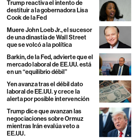
Trump reactiva el intento de
destituir a la gobernadora Lisa
Cook de la Fed
Muere John Loeb Jr., el sucesor
de una dinastía de Wall Street
que se volcó a la política
Barkin, de la Fed, advierte que el
mercado laboral de EE.UU. está
en un “equilibrio débil”
Yen avanza tras el débil dato
laboral de EE.UU. y crece la
alerta por posible intervención
Trump dice que avanzan las
negociaciones sobre Ormuz
mientras Irán evalúa veto a
EE.UU.