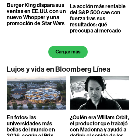
Burger King dispara sus
La acción más rentable
ventas en EE.UU. con un
del S&P 500 cae con
nuevo Whopper y una
fuerza tras sus
promoción de Star Wars
resultados: qué
preocupa al mercado
Cargar más
Lujos y vida en Bloomberg Línea
En fotos: las
¿Quién era William Orbit,
universidades más
el productor que trabajó
bellas del mundo en
con Madonna y ayudó a
2026, según el Prix
definir el sonido de los